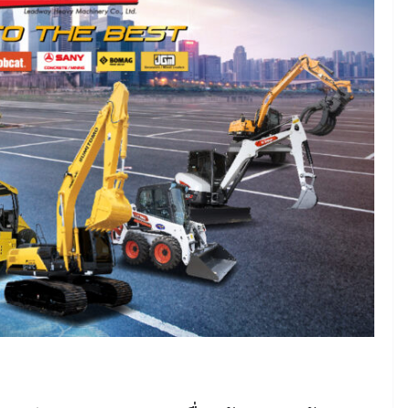
June 8, 2026
ConstructionThailand
MINING
วารสารเหมืองแร่ : ปีที่ 15
ฉบับที่ 3 พฤษภาคม-
มิถุนายน 2568
July 21, 2025
ConstructionThailand