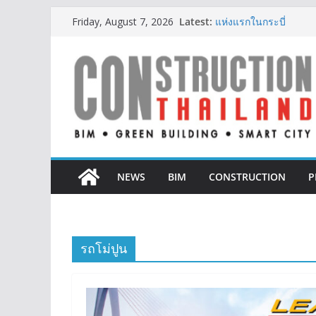
Skip
Latest:
IHG Hotels & Resorts เ
Friday, August 7, 2026
to
แห่งแรกในกระบี่
ผู้เชี่ยวชาญด้านวิศว
content
ตั้งแต่การออกแบบถึงก
TITLE เผยรายได้ครึ่งป
377% ชี้ดีมานด์ภูเก็ตยั
BCT Expo 2026 ชูแนวค
Construction & Mining
เหมืองแร่สู่สังคมคาร์บอน
ลลิล พร็อพเพอร์ตี้ ก้าวสู
สร้างการเติบโตอย่างยั่ง
NEWS
BIM
CONSTRUCTION
P
รถโม่ปูน