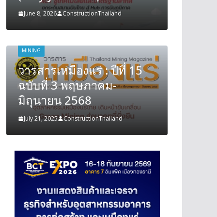
June 8, 2026
ConstructionThailand
June 8, 202
MINING
MINING
วารสารเหมืองแร่ : ปีที่ 15
วารสารเ
ฉบับที่ 3 พฤษภาคม-
ฉบับที
มิถุนายน 2568
มิถุนา
July 21, 2025
ConstructionThailand
July 21, 202