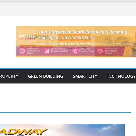
ปิดตัว ฮอลิเดย์ อินน์ เอ็กซ์เพรส อ่าวนาง
กรรมโครงสร้างเสนอแผนปฏิรูปมาตรฐาน
ารตรวจสอบอาคารไทย รับมือแผ่นดินไหว
ีแรก’69 มากกว่า 2,000 ล้านบาท เติบโต
งแกร่ง
ิด “Empowering Net Zero in
” ขับเคลื่อนอุตสาหกรรมก่อสร้างและ
ต่ำอย่างยั่งยืน
่ปีที่ 40 ยึดลูกค้าเป็นศูนย์กลาง เดินหน้า
ยืน
ROPERTY
GREEN BUILDING
SMART CITY
TECHNOLOGY
E-BOOK
CONSTRUCTION
THAILAND : VOL.33
(May-Jun 2026)