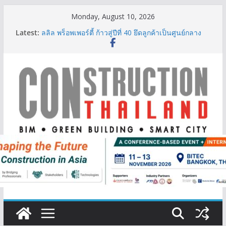
Skip
Monday, August 10, 2026
to
Latest:
ลลิล พร็อพเพอร์ตี้ ก้าวสู่ปีที่ 40 ยึดลูกค้าเป็นศูนย์กลาง
content
เดินหน้าสร้างการเติบโตอย่างยั่งยืน
‘FutureBuild Asia 2026’ รวมพลคนก่อสร้าง ขนคอน
เทนต์-นิทรรศการเชื่อมระบบนิเวศอุตสาหกรรมก่อสร้าง
นิปปอนเพนต์ผนึก 6 พันธมิตรโมเดิร์นเทรดชั้นนำเปิดตัว
“NIPPON PAINT WORRY FREE”ยกระดับความมั่นใจ
ให้ลูกค้า
TITLE เผยรายได้ครึ่งปีแรก’69 มากกว่า 2,000 ล้านบาท
เติบโต 377% ชี้ดีมานด์ภูเก็ตยังแกร่ง
BCT Expo 2026 ชูแนวคิด “Empowering Net Zero in
Construction & Mining” ขับเคลื่อนอุตสาหกรรม
ก่อสร้างและเหมืองแร่สู่สังคมคาร์บอนต่ำอย่างยั่งยืน