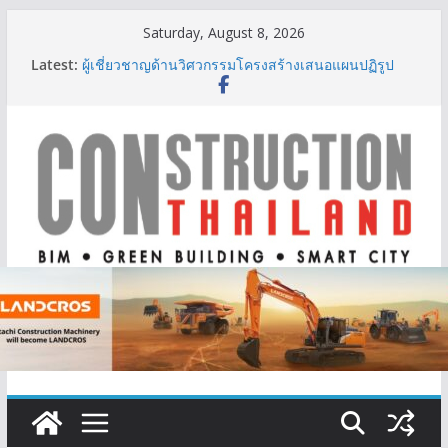
Skip
Saturday, August 8, 2026
to
Latest:
ผู้เชี่ยวชาญด้านวิศวกรรมโครงสร้างเสนอแผนปฏิรูป
content
มาตรฐานตั้งแต่การออกแบบถึงการตรวจสอบอาคารไทย
รับมือแผ่นดินไหว
TITLE เผยรายได้ครึ่งปีแรก’69 มากกว่า 2,000 ล้านบาท
เติบโต 377% ชี้ดีมานด์ภูเก็ตยังแกร่ง
BCT Expo 2026 ชูแนวคิด “Empowering Net Zero in
Construction & Mining” ขับเคลื่อนอุตสาหกรรม
ก่อสร้างและเหมืองแร่สู่สังคมคาร์บอนต่ำอย่างยั่งยืน
ลลิล พร็อพเพอร์ตี้ ก้าวสู่ปีที่ 40 ยึดลูกค้าเป็นศูนย์กลาง
เดินหน้าสร้างการเติบโตอย่างยั่งยืน
IHG Hotels & Resorts เปิดตัว ฮอลิเดย์ อินน์ เอ็กซ์เพรส
อ่าวนางแห่งแรกในกระบี่