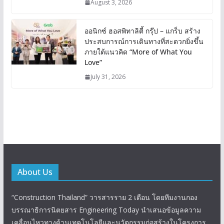
August 3, 2026
ออนิกซ์ ฮอสพิทาลิตี้ กรุ๊ป – แกร็บ สร้าง
ประสบการณ์การเดินทางที่สะดวกยิ่งขึ้น
ภายใต้แนวคิด “More of What You
Love”
July 31, 2026
About Us
“Construction Thailand” วารสารราย 2 เดือน โดยทีมงานกอง
บรรณาธิการนิตยสาร Engineering Today นำเสนอข้อมูลความ
เคลื่อนไหวทางด้านเทคโนโลยีและนวัตกรรมก่อสร้างในโครงการ