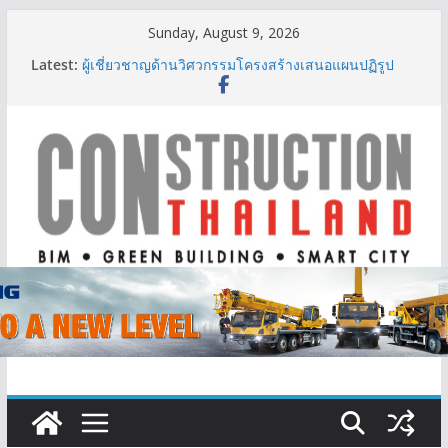
Skip
Sunday, August 9, 2026
IHG Hotels & Resorts เปิดตัว ฮอลิเดย์ อินน์ เอ็กซ์เพรส
to
Latest:
อ่าวนางแห่งแรกในกระบี่
content
ผู้เชี่ยวชาญด้านวิศวกรรมโครงสร้างเสนอแผนปฏิรูป
มาตรฐานตั้งแต่การออกแบบถึงการตรวจสอบอาคารไทย
รับมือแผ่นดินไหว
TITLE เผยรายได้ครึ่งปีแรก’69 มากกว่า 2,000 ล้านบาท
เติบโต 377% ชี้ดีมานด์ภูเก็ตยังแกร่ง
BCT Expo 2026 ชูแนวคิด “Empowering Net Zero in
Construction & Mining” ขับเคลื่อนอุตสาหกรรม
ก่อสร้างและเหมืองแร่สู่สังคมคาร์บอนต่ำอย่างยั่งยืน
ลลิล พร็อพเพอร์ตี้ ก้าวสู่ปีที่ 40 ยึดลูกค้าเป็นศูนย์กลาง
เดินหน้าสร้างการเติบโตอย่างยั่งยืน