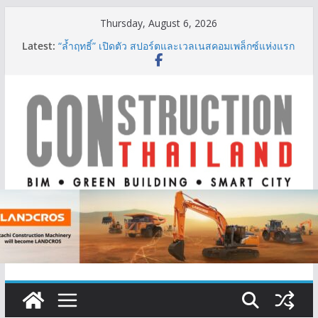
Skip
Thursday, August 6, 2026
to
Latest:
“ล้ำฤทธิ์” เปิดตัว สปอร์ตและเวลเนสคอมเพล็กซ์แห่งแรก
content
ของไทย รับเมกะเทรนด์ Wellness Economy
ลลิล พร็อพเพอร์ตี้ ก้าวสู่ปีที่ 40 ยึดลูกค้าเป็นศูนย์กลาง
เดินหน้าสร้างการเติบโตอย่างยั่งยืน
IHG Hotels & Resorts เปิดตัว ฮอลิเดย์ อินน์ เอ็กซ์เพรส
อ่าวนางแห่งแรกในกระบี่
ผู้เชี่ยวชาญด้านวิศวกรรมโครงสร้างเสนอแผนปฏิรูป
มาตรฐานตั้งแต่การออกแบบถึงการตรวจสอบอาคารไทย
รับมือแผ่นดินไหว
ออนิกซ์ ฮอสพิทาลิตี้ กรุ๊ป – แกร็บ สร้างประสบการณ์
การเดินทางที่สะดวกยิ่งขึ้น ภายใต้แนวคิด “More of
What You Love”