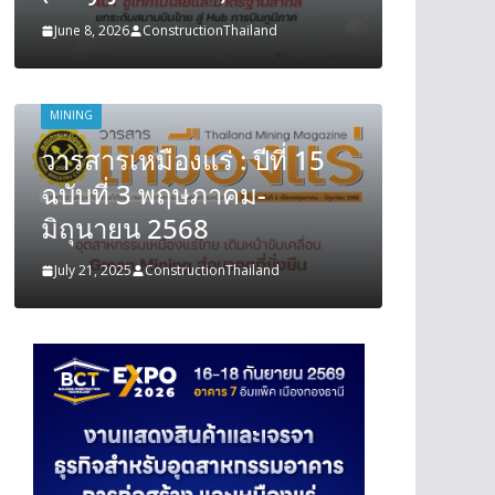
June 8, 2026
ConstructionThailand
June 8, 202
MINING
MINING
วารสารเหมืองแร่ : ปีที่ 15
วารสารเ
ฉบับที่ 3 พฤษภาคม-
ฉบับที
มิถุนายน 2568
มิถุนา
July 21, 2025
ConstructionThailand
July 21, 202