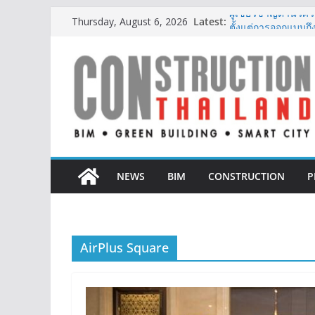
Skip
Latest:
ผู้เชี่ยวชาญด้านว
Thursday, August 6, 2026
to
ตั้งแต่การออกแบบถ
ออนิกซ์ ฮอสพิทาลิตี
content
สะดวกยิ่งขึ้น ภายใ
BCT Expo 2026 ชูแ
Construction & Min
เหมืองแร่สู่สังคมคาร
ลลิล พร็อพเพอร์ตี้ ก้
สร้างการเติบโตอย่าง
IHG Hotels & Resort
แห่งแรกในกระบี่
NEWS
BIM
CONSTRUCTION
P
AirPlus Square