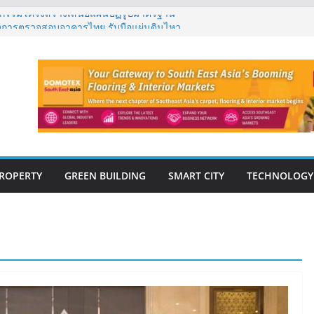
ิศวกรรมโครงสร้างเสนอแผนปฏิรูปมาตรฐาน
ึงการตรวจสอบอาคารไทย รับมือแผ่นดินไหว
้ กรุ๊ป – แกร็บ สร้างประสบการณ์การเดินทางที่
ต้แนวคิด “More of What You Love”
นวคิด “Empowering Net Zero in
ing” ขับเคลื่อนอุตสาหกรรมก่อสร้างและ
์บอนต่ำอย่างยั่งยืน
าวสู่ปีที่ 40 ยึดลูกค้าเป็นศูนย์กลาง เดินหน้า
ยั่งยืน
s เปิดตัว ฮอลิเดย์ อินน์ เอ็กซ์เพรส อ่าวนาง
ROPERTY
GREEN BUILDING
SMART CITY
TECHNOLOGY
E-BOOK
CONSTRUCTION
THAILAND : VOL.33
(May-Jun 2026)