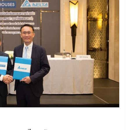
June 8, 2026
ConstructionThailand
MINING
วารสารเหมืองแร่ : ปีที่ 15
ฉบับที่ 3 พฤษภาคม-
มิถุนายน 2568
July 21, 2025
ConstructionThailand