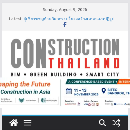
Skip
Sunday, August 9, 2026
to
Latest:
ผู้เชี่ยวชาญด้านวิศวกรรมโครงสร้างเสนอแผนปฏิรูป
content
มาตรฐานตั้งแต่การออกแบบถึงการตรวจสอบอาคารไทย
รับมือแผ่นดินไหว
TITLE เผยรายได้ครึ่งปีแรก’69 มากกว่า 2,000 ล้านบาท
เติบโต 377% ชี้ดีมานด์ภูเก็ตยังแกร่ง
BCT Expo 2026 ชูแนวคิด “Empowering Net Zero in
Construction & Mining” ขับเคลื่อนอุตสาหกรรม
ก่อสร้างและเหมืองแร่สู่สังคมคาร์บอนต่ำอย่างยั่งยืน
ลลิล พร็อพเพอร์ตี้ ก้าวสู่ปีที่ 40 ยึดลูกค้าเป็นศูนย์กลาง
เดินหน้าสร้างการเติบโตอย่างยั่งยืน
IHG Hotels & Resorts เปิดตัว ฮอลิเดย์ อินน์ เอ็กซ์เพรส
อ่าวนางแห่งแรกในกระบี่