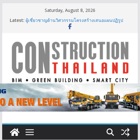
Skip
Saturday, August 8, 2026
to
Latest:
ผู้เชี่ยวชาญด้านวิศวกรรมโครงสร้างเสนอแผนปฏิรูป
content
มาตรฐานตั้งแต่การออกแบบถึงการตรวจสอบอาคารไทย
รับมือแผ่นดินไหว
TITLE เผยรายได้ครึ่งปีแรก’69 มากกว่า 2,000 ล้านบาท
เติบโต 377% ชี้ดีมานด์ภูเก็ตยังแกร่ง
BCT Expo 2026 ชูแนวคิด “Empowering Net Zero in
Construction & Mining” ขับเคลื่อนอุตสาหกรรม
ก่อสร้างและเหมืองแร่สู่สังคมคาร์บอนต่ำอย่างยั่งยืน
ลลิล พร็อพเพอร์ตี้ ก้าวสู่ปีที่ 40 ยึดลูกค้าเป็นศูนย์กลาง
เดินหน้าสร้างการเติบโตอย่างยั่งยืน
IHG Hotels & Resorts เปิดตัว ฮอลิเดย์ อินน์ เอ็กซ์เพรส
อ่าวนางแห่งแรกในกระบี่