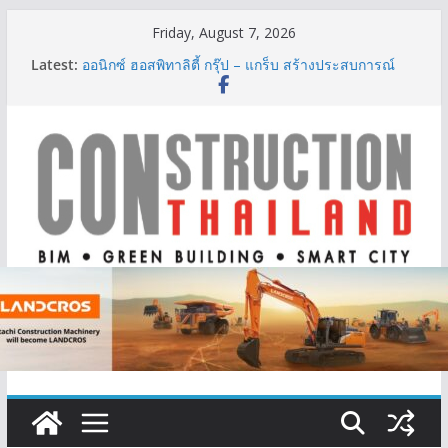
Skip
Friday, August 7, 2026
to
Latest:
ออนิกซ์ ฮอสพิทาลิตี้ กรุ๊ป – แกร็บ สร้างประสบการณ์
content
การเดินทางที่สะดวกยิ่งขึ้น ภายใต้แนวคิด “More of
What You Love”
BCT Expo 2026 ชูแนวคิด “Empowering Net Zero in
Construction & Mining” ขับเคลื่อนอุตสาหกรรม
ก่อสร้างและเหมืองแร่สู่สังคมคาร์บอนต่ำอย่างยั่งยืน
ลลิล พร็อพเพอร์ตี้ ก้าวสู่ปีที่ 40 ยึดลูกค้าเป็นศูนย์กลาง
เดินหน้าสร้างการเติบโตอย่างยั่งยืน
IHG Hotels & Resorts เปิดตัว ฮอลิเดย์ อินน์ เอ็กซ์เพรส
อ่าวนางแห่งแรกในกระบี่
ผู้เชี่ยวชาญด้านวิศวกรรมโครงสร้างเสนอแผนปฏิรูป
มาตรฐานตั้งแต่การออกแบบถึงการตรวจสอบอาคารไทย
รับมือแผ่นดินไหว