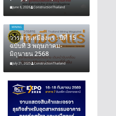
June 8, 2026
ConstructionThailand
June 8, 202
MINING
MINING
วารสารเหมืองแร่ : ปีที่ 15
วารสารเ
ฉบับที่ 3 พฤษภาคม-
ฉบับที
มิถุนายน 2568
มิถุนา
July 21, 2025
ConstructionThailand
July 21, 202