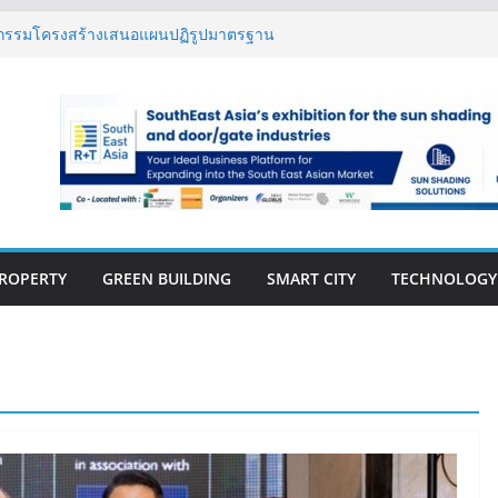
 เปิดตัว ฮอลิเดย์ อินน์ เอ็กซ์เพรส อ่าวนาง
ิศวกรรมโครงสร้างเสนอแผนปฏิรูปมาตรฐาน
ึงการตรวจสอบอาคารไทย รับมือแผ่นดินไหว
งปีแรก’69 มากกว่า 2,000 ล้านบาท เติบโต
ตยังแกร่ง
นวคิด “Empowering Net Zero in
ing” ขับเคลื่อนอุตสาหกรรมก่อสร้างและ
บอนต่ำอย่างยั่งยืน
วสู่ปีที่ 40 ยึดลูกค้าเป็นศูนย์กลาง เดินหน้า
ั่งยืน
ROPERTY
GREEN BUILDING
SMART CITY
TECHNOLOGY
E-BOOK
CONSTRUCTION
THAILAND : VOL.33
(May-Jun 2026)