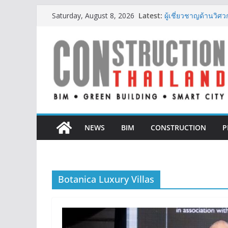
Skip
IHG Hotels & Resorts
Latest:
Saturday, August 8, 2026
แห่งแรกในกระบี่
to
ผู้เชี่ยวชาญด้านว
content
ตั้งแต่การออกแบบถ
TITLE เผยรายได้ครึ่
377% ชี้ดีมานด์ภูเก็
BCT Expo 2026 ชูแ
Construction & Min
เหมืองแร่สู่สังคมคาร์
ลลิล พร็อพเพอร์ตี้ ก้า
สร้างการเติบโตอย่างย
NEWS
BIM
CONSTRUCTION
P
Botanica Luxury Villas