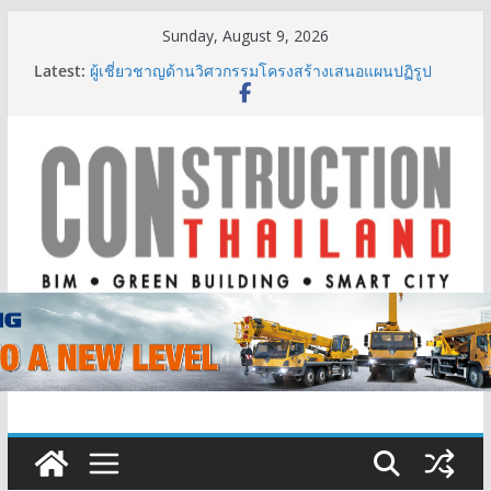
Skip
Sunday, August 9, 2026
to
Latest:
ผู้เชี่ยวชาญด้านวิศวกรรมโครงสร้างเสนอแผนปฏิรูป
content
มาตรฐานตั้งแต่การออกแบบถึงการตรวจสอบอาคารไทย
รับมือแผ่นดินไหว
TITLE เผยรายได้ครึ่งปีแรก’69 มากกว่า 2,000 ล้านบาท
เติบโต 377% ชี้ดีมานด์ภูเก็ตยังแกร่ง
BCT Expo 2026 ชูแนวคิด “Empowering Net Zero in
Construction & Mining” ขับเคลื่อนอุตสาหกรรม
ก่อสร้างและเหมืองแร่สู่สังคมคาร์บอนต่ำอย่างยั่งยืน
ลลิล พร็อพเพอร์ตี้ ก้าวสู่ปีที่ 40 ยึดลูกค้าเป็นศูนย์กลาง
เดินหน้าสร้างการเติบโตอย่างยั่งยืน
IHG Hotels & Resorts เปิดตัว ฮอลิเดย์ อินน์ เอ็กซ์เพรส
อ่าวนางแห่งแรกในกระบี่