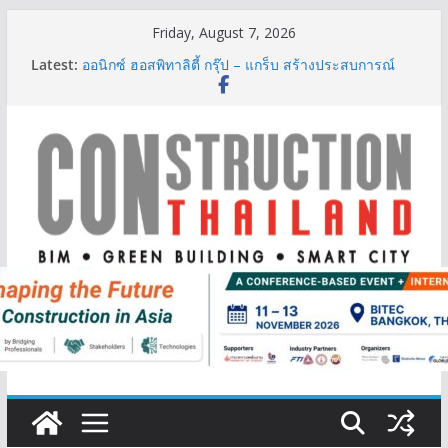
Skip
Friday, August 7, 2026
to
Latest:
ออนิกซ์ ฮอสพิทาลิตี้ กรุ๊ป – แกร็บ สร้างประสบการณ์
content
การเดินทางที่สะดวกยิ่งขึ้น ภายใต้แนวคิด “More of
What You Love”
BCT Expo 2026 ชูแนวคิด “Empowering Net Zero in
Construction & Mining” ขับเคลื่อนอุตสาหกรรม
ก่อสร้างและเหมืองแร่สู่สังคมคาร์บอนต่ำอย่างยั่งยืน
ลลิล พร็อพเพอร์ตี้ ก้าวสู่ปีที่ 40 ยึดลูกค้าเป็นศูนย์กลาง
เดินหน้าสร้างการเติบโตอย่างยั่งยืน
IHG Hotels & Resorts เปิดตัว ฮอลิเดย์ อินน์ เอ็กซ์เพรส
อ่าวนางแห่งแรกในกระบี่
ผู้เชี่ยวชาญด้านวิศวกรรมโครงสร้างเสนอแผนปฏิรูป
มาตรฐานตั้งแต่การออกแบบถึงการตรวจสอบอาคารไทย
รับมือแผ่นดินไหว