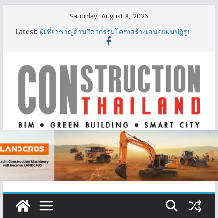
Skip
Saturday, August 8, 2026
to
Latest:
ผู้เชี่ยวชาญด้านวิศวกรรมโครงสร้างเสนอแผนปฏิรูป
content
มาตรฐานตั้งแต่การออกแบบถึงการตรวจสอบอาคารไทย
รับมือแผ่นดินไหว
TITLE เผยรายได้ครึ่งปีแรก’69 มากกว่า 2,000 ล้านบาท
เติบโต 377% ชี้ดีมานด์ภูเก็ตยังแกร่ง
BCT Expo 2026 ชูแนวคิด “Empowering Net Zero in
Construction & Mining” ขับเคลื่อนอุตสาหกรรม
ก่อสร้างและเหมืองแร่สู่สังคมคาร์บอนต่ำอย่างยั่งยืน
ลลิล พร็อพเพอร์ตี้ ก้าวสู่ปีที่ 40 ยึดลูกค้าเป็นศูนย์กลาง
เดินหน้าสร้างการเติบโตอย่างยั่งยืน
IHG Hotels & Resorts เปิดตัว ฮอลิเดย์ อินน์ เอ็กซ์เพรส
อ่าวนางแห่งแรกในกระบี่