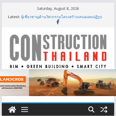
Skip
Saturday, August 8, 2026
to
Latest:
ผู้เชี่ยวชาญด้านวิศวกรรมโครงสร้างเสนอแผนปฏิรูป
content
มาตรฐานตั้งแต่การออกแบบถึงการตรวจสอบอาคารไทย
รับมือแผ่นดินไหว
TITLE เผยรายได้ครึ่งปีแรก’69 มากกว่า 2,000 ล้านบาท
เติบโต 377% ชี้ดีมานด์ภูเก็ตยังแกร่ง
BCT Expo 2026 ชูแนวคิด “Empowering Net Zero in
Construction & Mining” ขับเคลื่อนอุตสาหกรรม
ก่อสร้างและเหมืองแร่สู่สังคมคาร์บอนต่ำอย่างยั่งยืน
ลลิล พร็อพเพอร์ตี้ ก้าวสู่ปีที่ 40 ยึดลูกค้าเป็นศูนย์กลาง
เดินหน้าสร้างการเติบโตอย่างยั่งยืน
IHG Hotels & Resorts เปิดตัว ฮอลิเดย์ อินน์ เอ็กซ์เพรส
อ่าวนางแห่งแรกในกระบี่