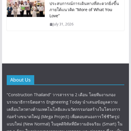
ประสบการณ์การเดินทางที่สะดวกยิ่งขึ้น
ภายใต้แนวคิด “More of What You
Love”
July 31, 2026
About Us
“Construction Thailand” วารสารราย 2 เดือน โดยทีมงานกอง
บรรณาธิการนิตยสาร Engineering Today นำเสนอข้อมูลความ
เคลื่อนไหวทางด้านเทคโนโลยีและนวัตกรรมก่อสร้างในโครงการ
ก่อสร้างขนาดใหญ่ (Mega Project) เพื่อตอบสนองการใช้ชีวิตรูป
แบบใหม่ (New Normal) ในยุคดิจิทัลที่มีความอัจฉริยะ (Smart) ใน