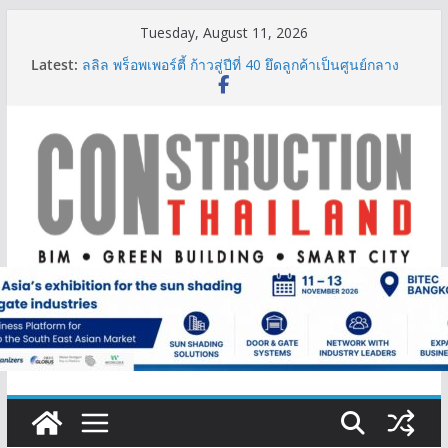
Skip
Tuesday, August 11, 2026
to
Latest:
ลลิล พร็อพเพอร์ตี้ ก้าวสู่ปีที่ 40 ยึดลูกค้าเป็นศูนย์กลาง
content
เดินหน้าสร้างการเติบโตอย่างยั่งยืน
‘FutureBuild Asia 2026’ รวมพลคนก่อสร้าง ขนคอน
เทนต์-นิทรรศการเชื่อมระบบนิเวศอุตสาหกรรมก่อสร้าง
นิปปอนเพนต์ผนึก 6 พันธมิตรโมเดิร์นเทรดชั้นนำเปิดตัว
“NIPPON PAINT WORRY FREE”ยกระดับความมั่นใจ
ให้ลูกค้า
TITLE เผยรายได้ครึ่งปีแรก’69 มากกว่า 2,000 ล้านบาท
เติบโต 377% ชี้ดีมานด์ภูเก็ตยังแกร่ง
BCT Expo 2026 ชูแนวคิด “Empowering Net Zero in
Construction & Mining” ขับเคลื่อนอุตสาหกรรม
ก่อสร้างและเหมืองแร่สู่สังคมคาร์บอนต่ำอย่างยั่งยืน