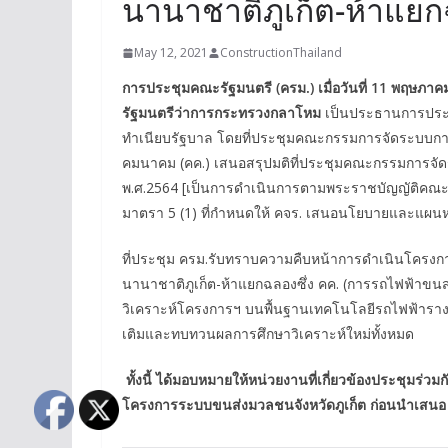
นานาชาติภูเก็ต-ห้าแย
May 12, 2021
ConstructionThailand
การประชุมคณะรัฐมนตรี (ครม.) เมื่อวันที่ 11 พฤษภาค
รัฐมนตรีว่าการกระทรวงกลาโหม
เป็นประธานการประชุ
ทำเนียบรัฐบาล โดยที่ประชุมคณะกรรมการจัดระบบการ
คมนาคม (คค.) เสนอสรุปมติที่ประชุมคณะกรรมการจัดระบบ
พ.ศ.2564 [เป็นการดำเนินการตามพระราชบัญญัติคณะก
มาตรา 5 (1) ที่กำหนดให้ คจร. เสนอนโยบายและแผนห
ที่ประชุม ครม.รับทราบความคืบหน้าการดำเนินโครงกา
นานาชาติภูเก็ต-ห้าแยกฉลองซึ่ง คค. (การรถไฟฟ้าข
วิเคราะห์โครงการฯ บนพื้นฐานเทคโนโลยีรถไฟฟ้ารางเ
เติมและทบทวนผลการศึกษาวิเคราะห์ใหม่ทั้งหมด
ทั้งนี้ ได้มอบหมายให้หน่วยงานที่เกี่ยวข้องประชุมร
โครงการระบบขนส่งมวลชนจังหวัดภูเก็ต ก่อนนำเสนอ