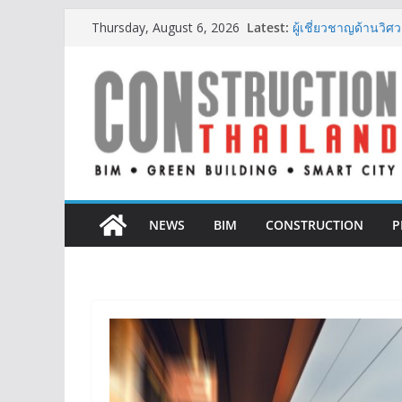
Skip
IHG Hotels & Resort
Latest:
Thursday, August 6, 2026
แห่งแรกในกระบี่
to
ผู้เชี่ยวชาญด้านว
content
ตั้งแต่การออกแบบถ
ออนิกซ์ ฮอสพิทาลิตี
สะดวกยิ่งขึ้น ภายใ
BCT Expo 2026 ชูแ
Construction & Min
เหมืองแร่สู่สังคมคาร
ลลิล พร็อพเพอร์ตี้ ก้
สร้างการเติบโตอย่าง
NEWS
BIM
CONSTRUCTION
P