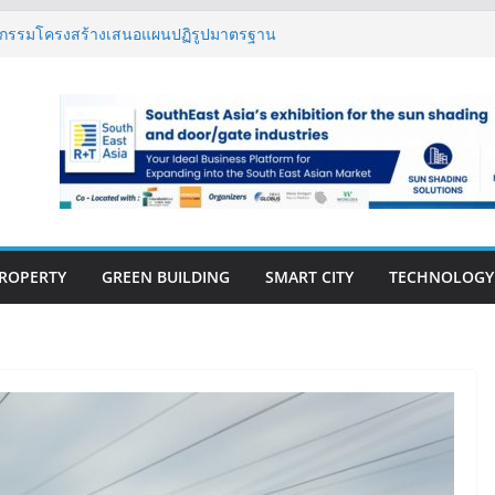
s เปิดตัว ฮอลิเดย์ อินน์ เอ็กซ์เพรส อ่าวนาง
ิศวกรรมโครงสร้างเสนอแผนปฏิรูปมาตรฐาน
ึงการตรวจสอบอาคารไทย รับมือแผ่นดินไหว
้ กรุ๊ป – แกร็บ สร้างประสบการณ์การเดินทางที่
ต้แนวคิด “More of What You Love”
นวคิด “Empowering Net Zero in
ing” ขับเคลื่อนอุตสาหกรรมก่อสร้างและ
์บอนต่ำอย่างยั่งยืน
าวสู่ปีที่ 40 ยึดลูกค้าเป็นศูนย์กลาง เดินหน้า
ยั่งยืน
ROPERTY
GREEN BUILDING
SMART CITY
TECHNOLOGY
E-BOOK
CONSTRUCTION
THAILAND : VOL.33
(May-Jun 2026)