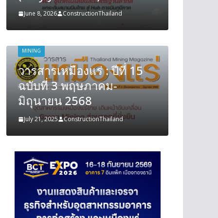
June 8, 2026
ConstructionThailand
June 8, 202
MINING
MINING
วารสารเหมืองแร่ : ปีที่ 15
วารสารเ
ฉบับที่ 3 พฤษภาคม-
ฉบับที
มิถุนายน 2568
มิถุนา
July 21, 2025
ConstructionThailand
July 21, 202