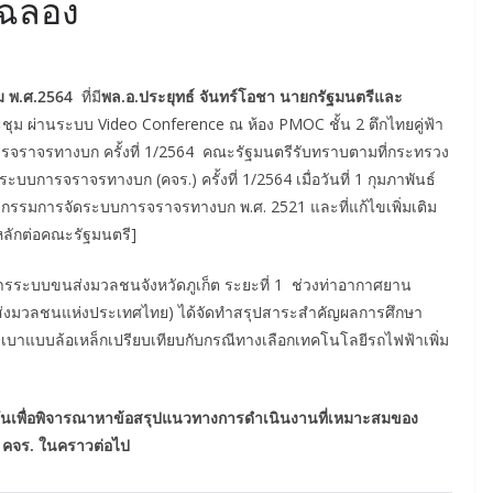
กฉลอง
ม พ.ศ.2564
ที่มี
พล.อ.ประยุทธ์ จันทร์โอชา นายกรัฐมนตรีและ
ม ผ่านระบบ Video Conference ณ ห้อง PMOC ชั้น 2 ตึกไทยคู่ฟ้า
จราจรทางบก ครั้งที่ 1/2564 คณะรัฐมนตรีรับทราบตามที่กระทรวง
การจราจรทางบก (คจร.) ครั้งที่ 1/2564 เมื่อวันที่ 1 กุมภาพันธ์
รรมการจัดระบบการจราจรทางบก พ.ศ. 2521 และที่แก้ไขเพิ่มเติม
ลักต่อคณะรัฐมนตรี]
รระบบขนส่งมวลชนจังหวัดภูเก็ต ระยะที่ 1 ช่วงท่าอากาศยาน
นส่งมวลชนแห่งประเทศไทย) ได้จัดทำสรุปสาระสำคัญผลการศึกษา
บาแบบล้อเหล็กเปรียบเทียบกับกรณีทางเลือกเทคโนโลยีรถไฟฟ้าเพิ่ม
่วมกันเพื่อพิจารณาหาข้อสรุปแนวทางการดำเนินงานที่เหมาะสมของ
 คจร. ในคราวต่อไป