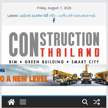
Skip
Friday, August 7, 2026
to
Latest:
ออนิกซ์ ฮอสพิทาลิตี้ กรุ๊ป – แกร็บ สร้างประสบการณ์
content
การเดินทางที่สะดวกยิ่งขึ้น ภายใต้แนวคิด “More of
What You Love”
BCT Expo 2026 ชูแนวคิด “Empowering Net Zero in
Construction & Mining” ขับเคลื่อนอุตสาหกรรม
ก่อสร้างและเหมืองแร่สู่สังคมคาร์บอนต่ำอย่างยั่งยืน
ลลิล พร็อพเพอร์ตี้ ก้าวสู่ปีที่ 40 ยึดลูกค้าเป็นศูนย์กลาง
เดินหน้าสร้างการเติบโตอย่างยั่งยืน
IHG Hotels & Resorts เปิดตัว ฮอลิเดย์ อินน์ เอ็กซ์เพรส
อ่าวนางแห่งแรกในกระบี่
ผู้เชี่ยวชาญด้านวิศวกรรมโครงสร้างเสนอแผนปฏิรูป
มาตรฐานตั้งแต่การออกแบบถึงการตรวจสอบอาคารไทย
รับมือแผ่นดินไหว