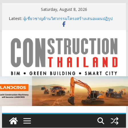
Skip
Saturday, August 8, 2026
to
Latest:
ผู้เชี่ยวชาญด้านวิศวกรรมโครงสร้างเสนอแผนปฏิรูป
content
มาตรฐานตั้งแต่การออกแบบถึงการตรวจสอบอาคารไทย
รับมือแผ่นดินไหว
TITLE เผยรายได้ครึ่งปีแรก’69 มากกว่า 2,000 ล้านบาท
เติบโต 377% ชี้ดีมานด์ภูเก็ตยังแกร่ง
BCT Expo 2026 ชูแนวคิด “Empowering Net Zero in
Construction & Mining” ขับเคลื่อนอุตสาหกรรม
ก่อสร้างและเหมืองแร่สู่สังคมคาร์บอนต่ำอย่างยั่งยืน
ลลิล พร็อพเพอร์ตี้ ก้าวสู่ปีที่ 40 ยึดลูกค้าเป็นศูนย์กลาง
เดินหน้าสร้างการเติบโตอย่างยั่งยืน
IHG Hotels & Resorts เปิดตัว ฮอลิเดย์ อินน์ เอ็กซ์เพรส
อ่าวนางแห่งแรกในกระบี่