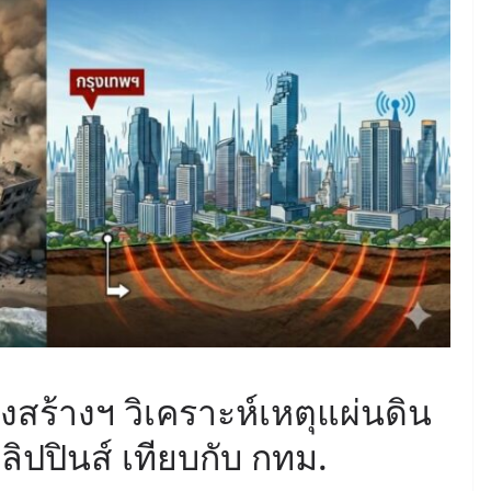
June 8, 2026
ConstructionThailand
MINING
วารสารเหมืองแร่ : ปีที่ 15
ฉบับที่ 3 พฤษภาคม-
มิถุนายน 2568
July 21, 2025
ConstructionThailand
ร้างฯ วิเคราะห์เหตุแผ่นดิน
ิปปินส์ เทียบกับ กทม.