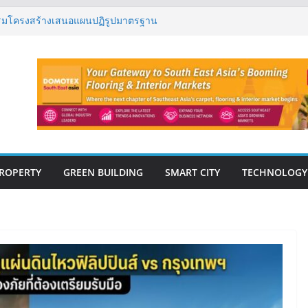
กรรมโครงสร้างเสนอแผนปฏิรูปมาตรฐาน
ารตรวจสอบอาคารไทย รับมือแผ่นดินไหว
รุ๊ป – แกร็บ สร้างประสบการณ์การเดินทางที่
นวคิด “More of What You Love”
ิด “Empowering Net Zero in
” ขับเคลื่อนอุตสาหกรรมก่อสร้างและ
ต่ำอย่างยั่งยืน
่ปีที่ 40 ยึดลูกค้าเป็นศูนย์กลาง เดินหน้า
ยืน
ปิดตัว ฮอลิเดย์ อินน์ เอ็กซ์เพรส อ่าวนาง
ROPERTY
GREEN BUILDING
SMART CITY
TECHNOLOGY
E-BOOK
CONSTRUCTION
THAILAND : VOL.33
(May-Jun 2026)