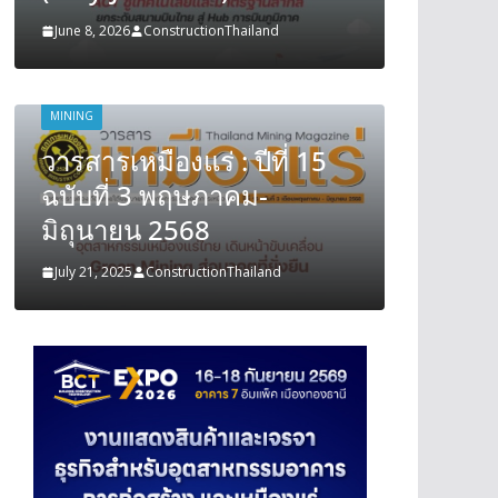
June 8, 2026
ConstructionThailand
June 8, 202
MINING
MINING
วารสารเหมืองแร่ : ปีที่ 15
วารสารเ
ฉบับที่ 3 พฤษภาคม-
ฉบับที
มิถุนายน 2568
มิถุนา
July 21, 2025
ConstructionThailand
July 21, 202