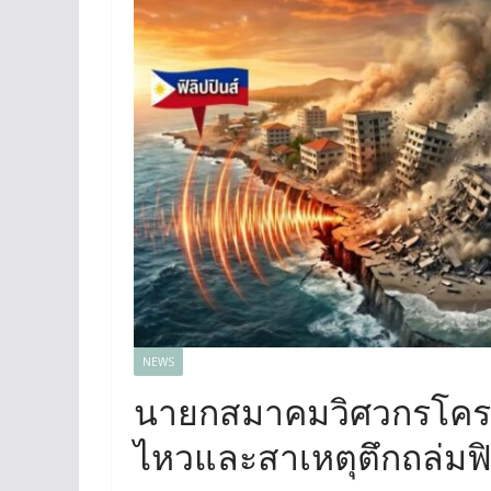
NEWS
นายกสมาคมวิศวกรโครงส
ไหวและสาเหตุตึกถล่มฟิล