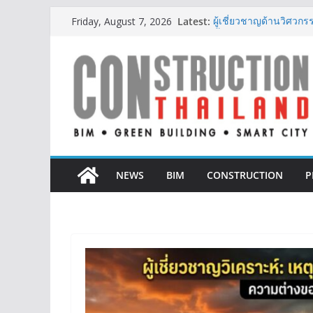
Skip
Latest:
ผู้เชี่ยวชาญด้านวิศว
Friday, August 7, 2026
to
ตั้งแต่การออกแบบถึงก
ออนิกซ์ ฮอสพิทาลิตี้ ก
content
สะดวกยิ่งขึ้น ภายใต้แ
BCT Expo 2026 ชูแนวค
Construction & Mining
เหมืองแร่สู่สังคมคาร์บอน
ลลิล พร็อพเพอร์ตี้ ก้าวสู
สร้างการเติบโตอย่างยั่ง
IHG Hotels & Resorts เ
แห่งแรกในกระบี่
NEWS
BIM
CONSTRUCTION
P