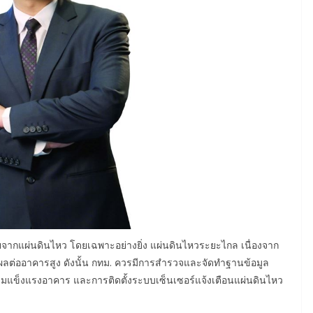
ภัยจากแผ่นดินไหว โดยเฉพาะอย่างยิ่ง แผ่นดินไหวระยะไกล เนื่องจาก
ึ่งมีผลต่ออาคารสูง ดังนั้น กทม. ควรมีการสำรวจและจัดทำฐานข้อมูล
แข็งแรงอาคาร และการติดตั้งระบบเซ็นเซอร์แจ้งเตือนแผ่นดินไหว