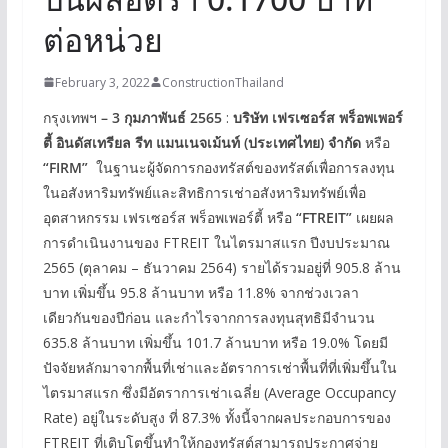
ต่อหน่วย
February 3, 2022
ConstructionThailand
กรุงเทพฯ
– 3
กุมภาพันธ์
2565
:
บริษัท เฟรเซอร์ส พร็อพเพอร์
ตี้ อินดัสเทรียล รีท แมนเนจเม้นท์
(
ประเทศไทย
)
จำกัด
หรือ
“
FIRM”
ในฐานะผู้จัดการกองทรัสต์ของทรัสต์เพื่อการลงทุน
ในอสังหาริมทรัพย์และสิทธิการเช่าอสังหาริมทรัพย์เพื่อ
อุตสาหกรรม เฟรเซอร์ส พร็อพเพอร์ตี้ หรือ
“
FTREIT”
เผยผล
การดำเนินงานของ FTREIT ในไตรมาสแรก ปีงบประมาณ
2565 (ตุลาคม – ธันวาคม 2564) รายได้รวมอยู่ที่ 905.8 ล้าน
บาท เพิ่มขึ้น 95.8 ล้านบาท หรือ 11.8% จากช่วงเวลา
เดียวกันของปีก่อน และกำไรจากการลงทุนสุทธิมีจำนวน
635.8 ล้านบาท เพิ่มขึ้น 101.7 ล้านบาท หรือ 19.0% โดยมี
ปัจจัยหลักมาจากพื้นที่เช่าและอัตราการเช่าพื้นที่ที่เพิ่มขึ้นใน
ไตรมาสแรก ซึ่งมีอัตราการเช่าเฉลี่ย (Average Occupancy
Rate) อยู่ในระดับสูง ที่ 87.3% ทั้งนี้จากผลประกอบการของ
FTREIT ที่เติบโตขึ้นทำให้กองทรัสต์สามารถประกาศจ่าย