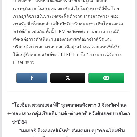
“นอกจากนี้ กองทรัสต์คาดการณ์ว่าเศรษฐกิจโลกและ
เศรษฐกิจภายในประเทศจะปรับตัวไปในทิศทางที่ดีขึ้น โดย
ภาคธุรกิจภายในประเทศจะฟื้นตัวจากมาตรการต่างๆ ของ
ภาครัฐ ซึ่งทั้งหมดล้วนเป็นปัจจัยสนับสนุนการเติบโตของกอง
ทรัสต์ด้วยเช่นกัน ทั้งนี้ FIRM จะยังคงติดตามสถานการณ์ที่
ส่งผลต่อการดำเนินงานของกองทรัสต์อย่างใกล้ชิดและ
บริหารจัดการอย่างรอบคอบ เพื่อมุ่งสร้างผลตอบแทนที่ยั่งยืน
ให้แก่ผู้ถือหน่วยทรัสต์ของ FTREIT ต่อไป” กรรมการผู้จัดการ
FIRM
กล่าว
“โอเชี่ยน พรอพเพอร์ตี้” รุกตลาดอสังหาฯ 3 จังหวัดทำเล
ทอง เจาะกลุ่มเรียลดีมานด์ -ต่างชาติ หวังดันยอดขายโตก
ว่าปี’64
“เมเจอร์ ดีเวลลอปเม้นท์” ส่งแคมเปญ “คอนโดเสริม