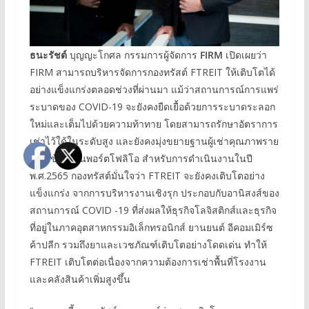
ธนะรัช
ต์
บุญญะโกศล กรรมการผู้จัดการ
FIRM
เปิดเผยว่า
FIRM สามารถบริหารจัดการกองทรัสต์ FTREIT ให้เติบโตได้
อย่างแข็งแกร่งตลอดช่วงที่ผ่านมา แม้ว่าสถานการณ์การแพร่
ระบาดของ COVID-19 จะยังคงยืดเยื้อด้วยการระบาดระลอก
ใหม่และเต็มไปด้วยความท้าทาย โดยสามารถรักษาอัตราการ
เช่าไว้ใด้ในระดับสูง และยังคงมุ่งขยายฐานผู้เช่าคุณภาพราย
ใหม่เข้ามาในพอร์ตโฟลิโอ สำหรับการดำเนินงานในปี
พ.ศ.2565 กองทรัสต์มั่นใจว่า FTREIT จะยังคงเติบโตอย่าง
แข็งแกร่ง จากการบริหารงานเชิงรุก ประกอบกับอานิสงส์ของ
สถานการณ์ COVID -19 ที่ส่งผลให้ธุรกิจโลจิสติกส์และธุรกิจ
ที่อยู่ในภาคอุตสาหกรรมอิเล็กทรอนิกส์ ยานยนต์ อีคอมเมิร์ซ
ค้าปลีก รวมถึงยาและเวชภัณฑ์เติบโตอย่างโดดเด่น ทำให้
FTREIT เติบโตต่อเนื่องจากความต้องการเช่าพื้นที่โรงงาน
และคลังสินค้าเพิ่มสูงขึ้น