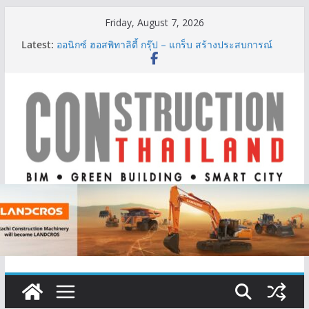
Skip
Friday, August 7, 2026
ผู้เชี่ยวชาญด้านวิศวกรรมโครงสร้างเสนอแผนปฏิรูป
to
Latest:
มาตรฐานตั้งแต่การออกแบบถึงการตรวจสอบอาคารไทย
content
รับมือแผ่นดินไหว
ออนิกซ์ ฮอสพิทาลิตี้ กรุ๊ป – แกร็บ สร้างประสบการณ์
การเดินทางที่สะดวกยิ่งขึ้น ภายใต้แนวคิด “More of
What You Love”
BCT Expo 2026 ชูแนวคิด “Empowering Net Zero in
Construction & Mining” ขับเคลื่อนอุตสาหกรรม
ก่อสร้างและเหมืองแร่สู่สังคมคาร์บอนต่ำอย่างยั่งยืน
ลลิล พร็อพเพอร์ตี้ ก้าวสู่ปีที่ 40 ยึดลูกค้าเป็นศูนย์กลาง
เดินหน้าสร้างการเติบโตอย่างยั่งยืน
IHG Hotels & Resorts เปิดตัว ฮอลิเดย์ อินน์ เอ็กซ์เพรส
อ่าวนางแห่งแรกในกระบี่