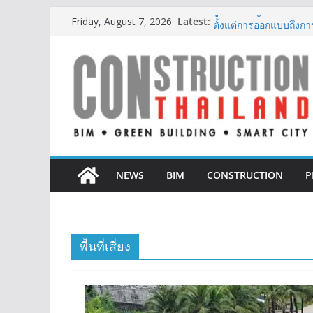
Skip
Latest:
ผู้เชี่ยวชาญด้านวิศว
Friday, August 7, 2026
to
ตั้งแต่การออกแบบถึงก
ออนิกซ์ ฮอสพิทาลิตี้ ก
content
สะดวกยิ่งขึ้น ภายใต้แ
BCT Expo 2026 ชูแนวค
Construction & Mining
เหมืองแร่สู่สังคมคาร์บอน
ลลิล พร็อพเพอร์ตี้ ก้าวสู
สร้างการเติบโตอย่างยั่ง
IHG Hotels & Resorts เ
แห่งแรกในกระบี่
NEWS
BIM
CONSTRUCTION
P
พื้นที่เสี่ยง