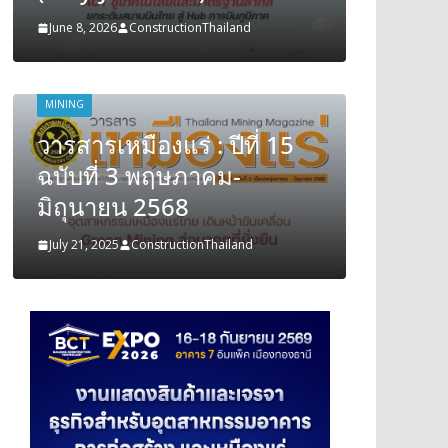
June 8, 2026
ConstructionThailand
June 8, 202
MINING
MINING
วารสารเหมืองแร่ : ปีที่ 15
วารสารเ
ฉบับที่ 3 พฤษภาคม-
ฉบับที
มิถุนายน 2568
มิถุนา
July 21, 2025
ConstructionThailand
July 21, 202