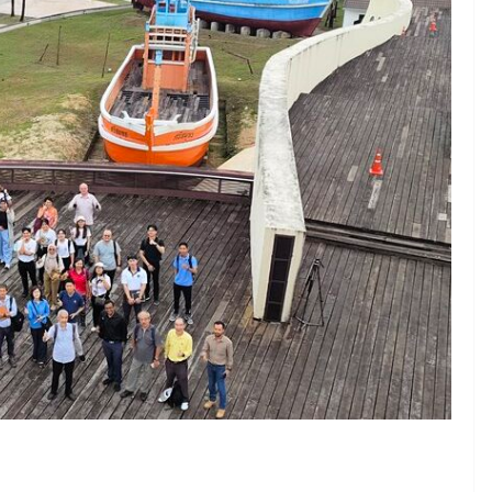
June 8, 2026
ConstructionThailand
MINING
วารสารเหมืองแร่ : ปีที่ 15
ฉบับที่ 3 พฤษภาคม-
มิถุนายน 2568
July 21, 2025
ConstructionThailand