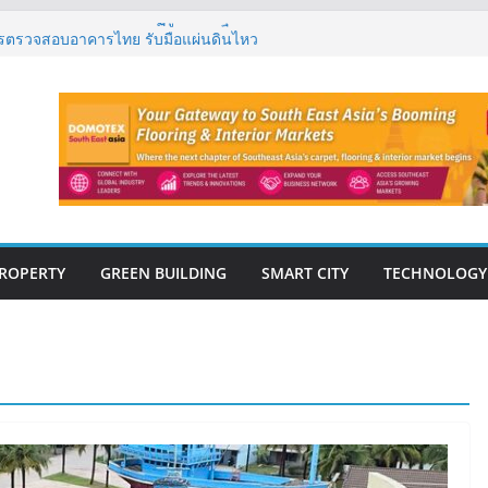
กรรมโครงสร้างเสนอแผนปฏิรูปมาตรฐาน
ารตรวจสอบอาคารไทย รับมือแผ่นดินไหว
รุ๊ป – แกร็บ สร้างประสบการณ์การเดินทางที่
นวคิด “More of What You Love”
ิด “Empowering Net Zero in
” ขับเคลื่อนอุตสาหกรรมก่อสร้างและ
ต่ำอย่างยั่งยืน
่ปีที่ 40 ยึดลูกค้าเป็นศูนย์กลาง เดินหน้า
ยืน
ปิดตัว ฮอลิเดย์ อินน์ เอ็กซ์เพรส อ่าวนาง
ROPERTY
GREEN BUILDING
SMART CITY
TECHNOLOGY
E-BOOK
CONSTRUCTION
THAILAND : VOL.33
(May-Jun 2026)