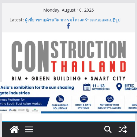
Skip
Monday, August 10, 2026
to
Latest:
ผู้เชี่ยวชาญด้านวิศวกรรมโครงสร้างเสนอแผนปฏิรูป
content
มาตรฐานตั้งแต่การออกแบบถึงการตรวจสอบอาคารไทย
รับมือแผ่นดินไหว
TITLE เผยรายได้ครึ่งปีแรก’69 มากกว่า 2,000 ล้านบาท
เติบโต 377% ชี้ดีมานด์ภูเก็ตยังแกร่ง
BCT Expo 2026 ชูแนวคิด “Empowering Net Zero in
Construction & Mining” ขับเคลื่อนอุตสาหกรรม
ก่อสร้างและเหมืองแร่สู่สังคมคาร์บอนต่ำอย่างยั่งยืน
ลลิล พร็อพเพอร์ตี้ ก้าวสู่ปีที่ 40 ยึดลูกค้าเป็นศูนย์กลาง
เดินหน้าสร้างการเติบโตอย่างยั่งยืน
IHG Hotels & Resorts เปิดตัว ฮอลิเดย์ อินน์ เอ็กซ์เพรส
อ่าวนางแห่งแรกในกระบี่