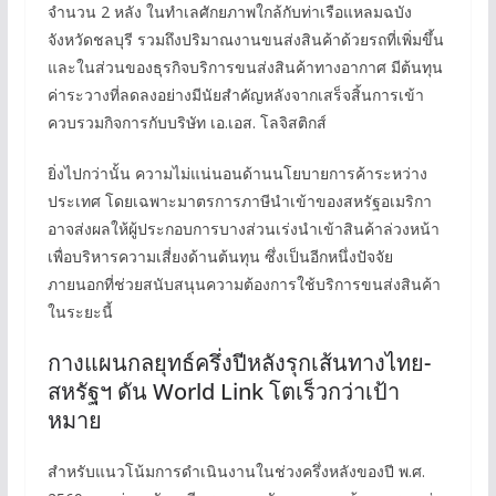
จำนวน 2 หลัง ในทำเลศักยภาพใกล้กับท่าเรือแหลมฉบัง
จังหวัดชลบุรี รวมถึงปริมาณงานขนส่งสินค้าด้วยรถที่เพิ่มขึ้น
และในส่วนของธุรกิจบริการขนส่งสินค้าทางอากาศ มีต้นทุน
ค่าระวางที่ลดลงอย่างมีนัยสำคัญหลังจากเสร็จสิ้นการเข้า
ควบรวมกิจการกับบริษัท เอ.เอส. โลจิสติกส์
ยิ่งไปกว่านั้น ความไม่แน่นอนด้านนโยบายการค้าระหว่าง
ประเทศ โดยเฉพาะมาตรการภาษีนำเข้าของสหรัฐอเมริกา
อาจส่งผลให้ผู้ประกอบการบางส่วนเร่งนำเข้าสินค้าล่วงหน้า
เพื่อบริหารความเสี่ยงด้านต้นทุน ซึ่งเป็นอีกหนึ่งปัจจัย
ภายนอกที่ช่วยสนับสนุนความต้องการใช้บริการขนส่งสินค้า
ในระยะนี้
กางแผนกลยุทธ์ครึ่งปีหลังรุกเส้นทางไทย-
สหรัฐฯ ดัน World Link โตเร็วกว่าเป้า
หมาย
สำหรับแนวโน้มการดำเนินงานในช่วงครึ่งหลังของปี พ.ศ.