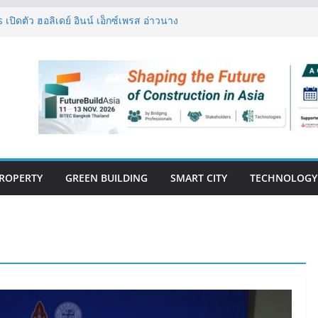
เปิดตัว ฮอลิเดย์ อินน์ เอ็กซ์เพรส อ่าวนาง
วกรรมโครงสร้างเสนอแผนปฏิรูปมาตรฐาน
การตรวจสอบอาคารไทย รับมือแผ่นดินไหว
ปีแรก’69 มากกว่า 2,000 ล้านบาท เติบโต
ังแกร่ง
วคิด “Empowering Net Zero in
g” ขับเคลื่อนอุตสาหกรรมก่อสร้างและ
อนต่ำอย่างยั่งยืน
สู่ปีที่ 40 ยึดลูกค้าเป็นศูนย์กลาง เดินหน้า
่งยืน
ROPERTY
GREEN BUILDING
SMART CITY
TECHNOLOGY
E-BOOK
CONSTRUCTION
THAILAND : VOL.33
(May-Jun 2026)