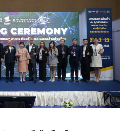
June 8, 2026
ConstructionThailand
MINING
วารสารเหมืองแร่ : ปีที่ 15
ฉบับที่ 3 พฤษภาคม-
มิถุนายน 2568
July 21, 2025
ConstructionThailand