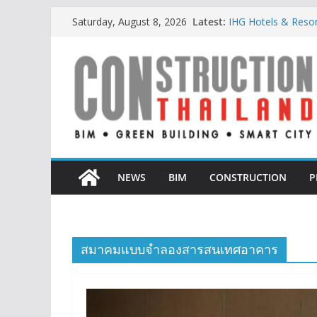
Skip
Latest:
IHG Hotels & Resorts
Saturday, August 8, 2026
to
แห่งแรกในกระบี่
ผู้เชี่ยวชาญด้านว
content
ตั้งแต่การออกแบบถ
TITLE เผยรายได้ครึ่
377% ชี้ดีมานด์ภูเก็
BCT Expo 2026 ชูแ
Construction & Min
เหมืองแร่สู่สังคมคาร์
ลลิล พร็อพเพอร์ตี้ ก้า
สร้างการเติบโตอย่างย
NEWS
BIM
CONSTRUCTION
P
สมาคมแบบจำลองสารสนเทศอาคาร