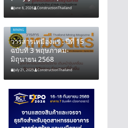
June 8, 2026
ConstructionThailand
June 8, 202
MINING
MINING
วารสารเหมืองแร่ : ปีที่ 15
วารสารเ
ฉบับที่ 3 พฤษภาคม-
ฉบับที
มิถุนายน 2568
มิถุนา
July 21, 2025
ConstructionThailand
July 21, 202