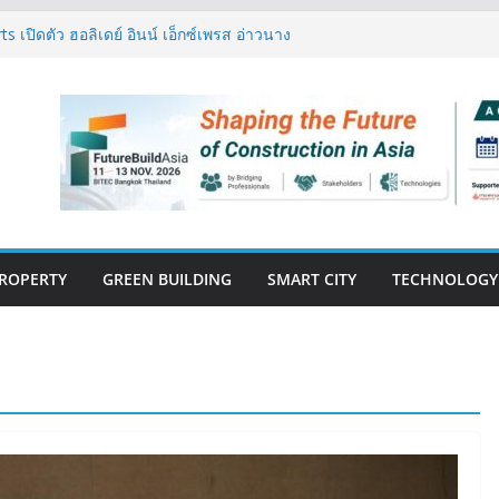
 เปิดตัว ฮอลิเดย์ อินน์ เอ็กซ์เพรส อ่าวนาง
ิศวกรรมโครงสร้างเสนอแผนปฏิรูปมาตรฐาน
ึงการตรวจสอบอาคารไทย รับมือแผ่นดินไหว
งปีแรก’69 มากกว่า 2,000 ล้านบาท เติบโต
ตยังแกร่ง
นวคิด “Empowering Net Zero in
ing” ขับเคลื่อนอุตสาหกรรมก่อสร้างและ
บอนต่ำอย่างยั่งยืน
วสู่ปีที่ 40 ยึดลูกค้าเป็นศูนย์กลาง เดินหน้า
ั่งยืน
ROPERTY
GREEN BUILDING
SMART CITY
TECHNOLOGY
E-BOOK
CONSTRUCTION
THAILAND : VOL.33
(May-Jun 2026)