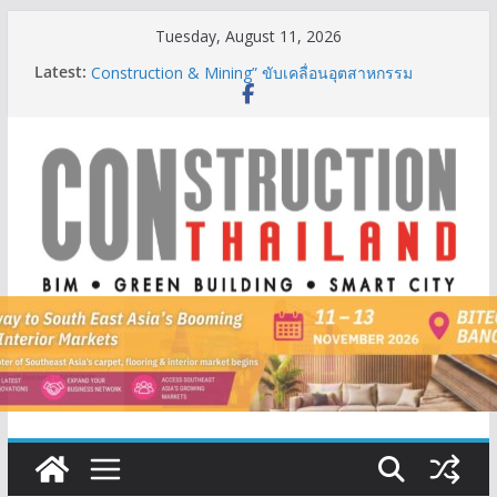
Skip
Tuesday, August 11, 2026
to
Latest:
BCT Expo 2026 ชูแนวคิด “Empowering Net Zero in
content
Construction & Mining” ขับเคลื่อนอุตสาหกรรม
ก่อสร้างและเหมืองแร่สู่สังคมคาร์บอนต่ำอย่างยั่งยืน
ลลิล พร็อพเพอร์ตี้ ก้าวสู่ปีที่ 40 ยึดลูกค้าเป็นศูนย์กลาง
เดินหน้าสร้างการเติบโตอย่างยั่งยืน
‘FutureBuild Asia 2026’ รวมพลคนก่อสร้าง ขนคอน
เทนต์-นิทรรศการเชื่อมระบบนิเวศอุตสาหกรรมก่อสร้าง
นิปปอนเพนต์ผนึก 6 พันธมิตรโมเดิร์นเทรดชั้นนำเปิดตัว
“NIPPON PAINT WORRY FREE”ยกระดับความมั่นใจ
ให้ลูกค้า
TITLE เผยรายได้ครึ่งปีแรก’69 มากกว่า 2,000 ล้านบาท
เติบโต 377% ชี้ดีมานด์ภูเก็ตยังแกร่ง