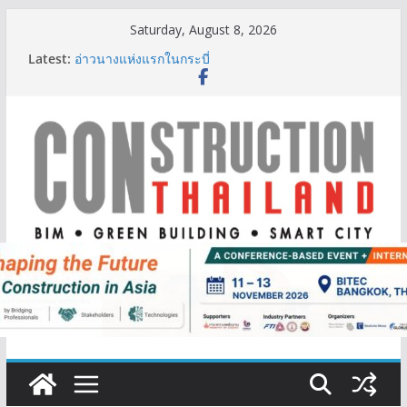
Skip
Saturday, August 8, 2026
to
IHG Hotels & Resorts เปิดตัว ฮอลิเดย์ อินน์ เอ็กซ์เพรส
Latest:
content
อ่าวนางแห่งแรกในกระบี่
ผู้เชี่ยวชาญด้านวิศวกรรมโครงสร้างเสนอแผนปฏิรูป
มาตรฐานตั้งแต่การออกแบบถึงการตรวจสอบอาคารไทย
รับมือแผ่นดินไหว
TITLE เผยรายได้ครึ่งปีแรก’69 มากกว่า 2,000 ล้านบาท
เติบโต 377% ชี้ดีมานด์ภูเก็ตยังแกร่ง
BCT Expo 2026 ชูแนวคิด “Empowering Net Zero in
Construction & Mining” ขับเคลื่อนอุตสาหกรรม
ก่อสร้างและเหมืองแร่สู่สังคมคาร์บอนต่ำอย่างยั่งยืน
ลลิล พร็อพเพอร์ตี้ ก้าวสู่ปีที่ 40 ยึดลูกค้าเป็นศูนย์กลาง
เดินหน้าสร้างการเติบโตอย่างยั่งยืน