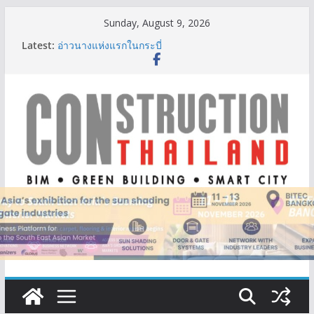
Skip
Sunday, August 9, 2026
to
IHG Hotels & Resorts เปิดตัว ฮอลิเดย์ อินน์ เอ็กซ์เพรส
Latest:
content
อ่าวนางแห่งแรกในกระบี่
ผู้เชี่ยวชาญด้านวิศวกรรมโครงสร้างเสนอแผนปฏิรูป
มาตรฐานตั้งแต่การออกแบบถึงการตรวจสอบอาคารไทย
รับมือแผ่นดินไหว
TITLE เผยรายได้ครึ่งปีแรก’69 มากกว่า 2,000 ล้านบาท
เติบโต 377% ชี้ดีมานด์ภูเก็ตยังแกร่ง
BCT Expo 2026 ชูแนวคิด “Empowering Net Zero in
Construction & Mining” ขับเคลื่อนอุตสาหกรรม
ก่อสร้างและเหมืองแร่สู่สังคมคาร์บอนต่ำอย่างยั่งยืน
ลลิล พร็อพเพอร์ตี้ ก้าวสู่ปีที่ 40 ยึดลูกค้าเป็นศูนย์กลาง
เดินหน้าสร้างการเติบโตอย่างยั่งยืน