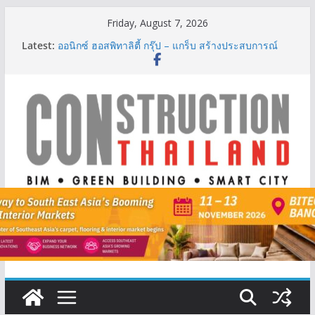
Skip
Friday, August 7, 2026
to
Latest:
ออนิกซ์ ฮอสพิทาลิตี้ กรุ๊ป – แกร็บ สร้างประสบการณ์
content
การเดินทางที่สะดวกยิ่งขึ้น ภายใต้แนวคิด “More of
What You Love”
BCT Expo 2026 ชูแนวคิด “Empowering Net Zero in
Construction & Mining” ขับเคลื่อนอุตสาหกรรม
ก่อสร้างและเหมืองแร่สู่สังคมคาร์บอนต่ำอย่างยั่งยืน
ลลิล พร็อพเพอร์ตี้ ก้าวสู่ปีที่ 40 ยึดลูกค้าเป็นศูนย์กลาง
เดินหน้าสร้างการเติบโตอย่างยั่งยืน
IHG Hotels & Resorts เปิดตัว ฮอลิเดย์ อินน์ เอ็กซ์เพรส
อ่าวนางแห่งแรกในกระบี่
ผู้เชี่ยวชาญด้านวิศวกรรมโครงสร้างเสนอแผนปฏิรูป
มาตรฐานตั้งแต่การออกแบบถึงการตรวจสอบอาคารไทย
รับมือแผ่นดินไหว