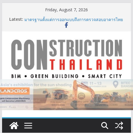
Skip
Friday, August 7, 2026
to
ผู้เชี่ยวชาญด้านวิศวกรรมโครงสร้างเสนอแผนปฏิรูป
Latest:
content
มาตรฐานตั้งแต่การออกแบบถึงการตรวจสอบอาคารไทย
รับมือแผ่นดินไหว
ออนิกซ์ ฮอสพิทาลิตี้ กรุ๊ป – แกร็บ สร้างประสบการณ์
การเดินทางที่สะดวกยิ่งขึ้น ภายใต้แนวคิด “More of
What You Love”
BCT Expo 2026 ชูแนวคิด “Empowering Net Zero in
Construction & Mining” ขับเคลื่อนอุตสาหกรรม
ก่อสร้างและเหมืองแร่สู่สังคมคาร์บอนต่ำอย่างยั่งยืน
ลลิล พร็อพเพอร์ตี้ ก้าวสู่ปีที่ 40 ยึดลูกค้าเป็นศูนย์กลาง
เดินหน้าสร้างการเติบโตอย่างยั่งยืน
IHG Hotels & Resorts เปิดตัว ฮอลิเดย์ อินน์ เอ็กซ์เพรส
อ่าวนางแห่งแรกในกระบี่