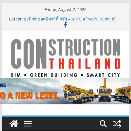
Skip
Friday, August 7, 2026
to
Latest:
ออนิกซ์ ฮอสพิทาลิตี้ กรุ๊ป – แกร็บ สร้างประสบการณ์
content
การเดินทางที่สะดวกยิ่งขึ้น ภายใต้แนวคิด “More of
What You Love”
BCT Expo 2026 ชูแนวคิด “Empowering Net Zero in
Construction & Mining” ขับเคลื่อนอุตสาหกรรม
ก่อสร้างและเหมืองแร่สู่สังคมคาร์บอนต่ำอย่างยั่งยืน
ลลิล พร็อพเพอร์ตี้ ก้าวสู่ปีที่ 40 ยึดลูกค้าเป็นศูนย์กลาง
เดินหน้าสร้างการเติบโตอย่างยั่งยืน
IHG Hotels & Resorts เปิดตัว ฮอลิเดย์ อินน์ เอ็กซ์เพรส
อ่าวนางแห่งแรกในกระบี่
ผู้เชี่ยวชาญด้านวิศวกรรมโครงสร้างเสนอแผนปฏิรูป
มาตรฐานตั้งแต่การออกแบบถึงการตรวจสอบอาคารไทย
รับมือแผ่นดินไหว