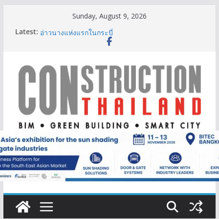
Skip
Sunday, August 9, 2026
to
IHG Hotels & Resorts เปิดตัว ฮอลิเดย์ อินน์ เอ็กซ์เพรส
Latest:
content
อ่าวนางแห่งแรกในกระบี่
ผู้เชี่ยวชาญด้านวิศวกรรมโครงสร้างเสนอแผนปฏิรูป
มาตรฐานตั้งแต่การออกแบบถึงการตรวจสอบอาคารไทย
รับมือแผ่นดินไหว
TITLE เผยรายได้ครึ่งปีแรก’69 มากกว่า 2,000 ล้านบาท
เติบโต 377% ชี้ดีมานด์ภูเก็ตยังแกร่ง
BCT Expo 2026 ชูแนวคิด “Empowering Net Zero in
Construction & Mining” ขับเคลื่อนอุตสาหกรรม
ก่อสร้างและเหมืองแร่สู่สังคมคาร์บอนต่ำอย่างยั่งยืน
ลลิล พร็อพเพอร์ตี้ ก้าวสู่ปีที่ 40 ยึดลูกค้าเป็นศูนย์กลาง
เดินหน้าสร้างการเติบโตอย่างยั่งยืน