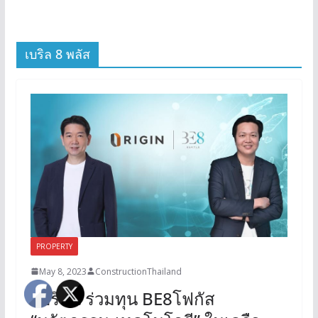
เบริล 8 พลัส
PROPERTY
May 8, 2023
ConstructionThailand
ออริจิ้น ร่วมทุน BE8โฟกัส