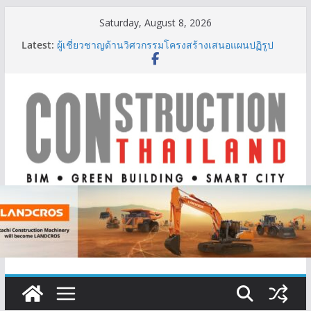
Skip
Saturday, August 8, 2026
to
Latest:
ผู้เชี่ยวชาญด้านวิศวกรรมโครงสร้างเสนอแผนปฏิรูป
content
มาตรฐานตั้งแต่การออกแบบถึงการตรวจสอบอาคารไทย
รับมือแผ่นดินไหว
TITLE เผยรายได้ครึ่งปีแรก’69 มากกว่า 2,000 ล้านบาท
เติบโต 377% ชี้ดีมานด์ภูเก็ตยังแกร่ง
BCT Expo 2026 ชูแนวคิด “Empowering Net Zero in
Construction & Mining” ขับเคลื่อนอุตสาหกรรม
ก่อสร้างและเหมืองแร่สู่สังคมคาร์บอนต่ำอย่างยั่งยืน
ลลิล พร็อพเพอร์ตี้ ก้าวสู่ปีที่ 40 ยึดลูกค้าเป็นศูนย์กลาง
เดินหน้าสร้างการเติบโตอย่างยั่งยืน
IHG Hotels & Resorts เปิดตัว ฮอลิเดย์ อินน์ เอ็กซ์เพรส
อ่าวนางแห่งแรกในกระบี่