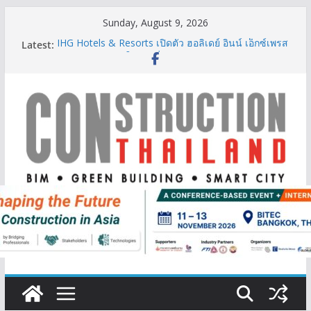
Skip
Sunday, August 9, 2026
to
Latest:
IHG Hotels & Resorts เปิดตัว ฮอลิเดย์ อินน์ เอ็กซ์เพรส
content
อ่าวนางแห่งแรกในกระบี่
ผู้เชี่ยวชาญด้านวิศวกรรมโครงสร้างเสนอแผนปฏิรูป
มาตรฐานตั้งแต่การออกแบบถึงการตรวจสอบอาคารไทย
รับมือแผ่นดินไหว
TITLE เผยรายได้ครึ่งปีแรก’69 มากกว่า 2,000 ล้านบาท
เติบโต 377% ชี้ดีมานด์ภูเก็ตยังแกร่ง
BCT Expo 2026 ชูแนวคิด “Empowering Net Zero in
Construction & Mining” ขับเคลื่อนอุตสาหกรรม
ก่อสร้างและเหมืองแร่สู่สังคมคาร์บอนต่ำอย่างยั่งยืน
ลลิล พร็อพเพอร์ตี้ ก้าวสู่ปีที่ 40 ยึดลูกค้าเป็นศูนย์กลาง
เดินหน้าสร้างการเติบโตอย่างยั่งยืน