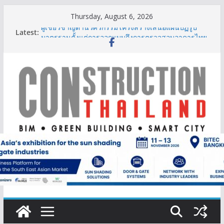
Skip
Thursday, August 6, 2026
to
Latest:
ผู้เชี่ยวชาญด้านวิศวกรรมโครงสร้างเสนอแผนปฏิรูป
content
มาตรฐานตั้งแต่การออกแบบถึงการตรวจสอบอาคารไทย
รับมือแผ่นดินไหว
ออนิกซ์ ฮอสพิทาลิตี้ กรุ๊ป – แกร็บ สร้างประสบการณ์
การเดินทางที่สะดวกยิ่งขึ้น ภายใต้แนวคิด “More of
What You Love”
BCT Expo 2026 ชูแนวคิด “Empowering Net Zero in
Construction & Mining” ขับเคลื่อนอุตสาหกรรม
ก่อสร้างและเหมืองแร่สู่สังคมคาร์บอนต่ำอย่างยั่งยืน
ลลิล พร็อพเพอร์ตี้ ก้าวสู่ปีที่ 40 ยึดลูกค้าเป็นศูนย์กลาง
เดินหน้าสร้างการเติบโตอย่างยั่งยืน
IHG Hotels & Resorts เปิดตัว ฮอลิเดย์ อินน์ เอ็กซ์เพรส
อ่าวนางแห่งแรกในกระบี่