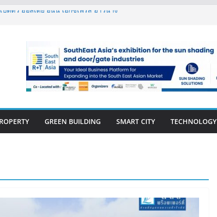
ปิดตัว ฮอลิเดย์ อินน์ เอ็กซ์เพรส อ่าวนาง
กรรมโครงสร้างเสนอแผนปฏิรูปมาตรฐาน
ารตรวจสอบอาคารไทย รับมือแผ่นดินไหว
ีแรก’69 มากกว่า 2,000 ล้านบาท เติบโต
งแกร่ง
ิด “Empowering Net Zero in
” ขับเคลื่อนอุตสาหกรรมก่อสร้างและ
ต่ำอย่างยั่งยืน
่ปีที่ 40 ยึดลูกค้าเป็นศูนย์กลาง เดินหน้า
ยืน
ROPERTY
GREEN BUILDING
SMART CITY
TECHNOLOGY
E-BOOK
CONSTRUCTION
THAILAND : VOL.33
(May-Jun 2026)