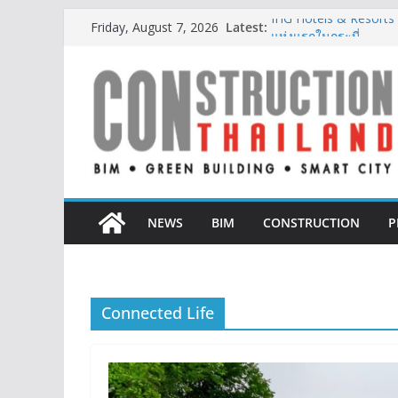
Skip
Latest:
IHG Hotels & Resorts เ
Friday, August 7, 2026
to
แห่งแรกในกระบี่
ผู้เชี่ยวชาญด้านวิศว
content
ตั้งแต่การออกแบบถึงก
TITLE เผยรายได้ครึ่งป
377% ชี้ดีมานด์ภูเก็ตยั
BCT Expo 2026 ชูแนวค
Construction & Mining
เหมืองแร่สู่สังคมคาร์บอน
ลลิล พร็อพเพอร์ตี้ ก้าวสู
สร้างการเติบโตอย่างยั่ง
NEWS
BIM
CONSTRUCTION
P
Connected Life