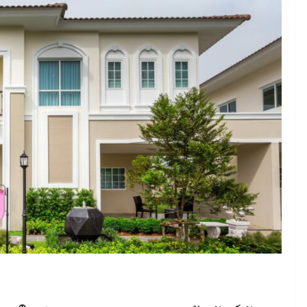
June 8, 2026
ConstructionThailand
MINING
วารสารเหมืองแร่ : ปีที่ 15
ฉบับที่ 3 พฤษภาคม-
มิถุนายน 2568
July 21, 2025
ConstructionThailand