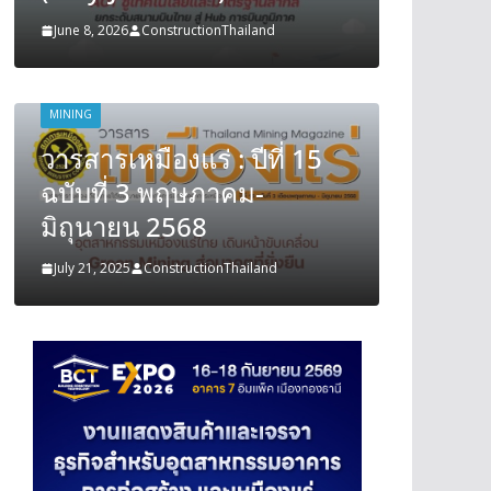
June 8, 2026
ConstructionThailand
June 8, 202
MINING
MINING
วารสารเหมืองแร่ : ปีที่ 15
วารสารเ
ฉบับที่ 3 พฤษภาคม-
ฉบับที
มิถุนายน 2568
มิถุนา
July 21, 2025
ConstructionThailand
July 21, 202