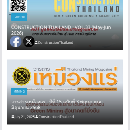
E-BOOK
CONSTRUCTION THAILAND : VOL.33 (May-Jun
2026)
June 8, 2026
ConstructionThailand
MINING
วารสารเหมืองแร่ : ปีที่ 15 ฉบับที่ 3 พฤษภาคม-
มิถุนายน 2568
July 21, 2025
ConstructionThailand