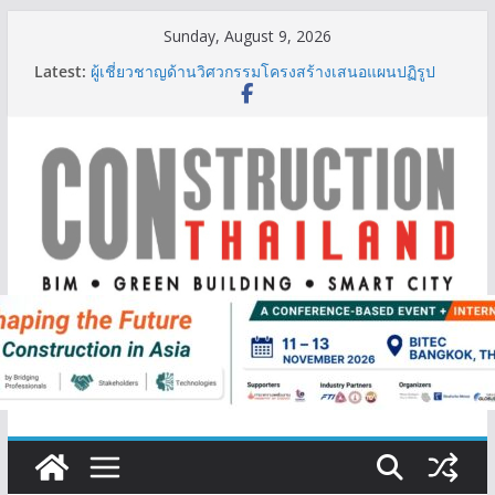
Skip
Sunday, August 9, 2026
to
Latest:
ผู้เชี่ยวชาญด้านวิศวกรรมโครงสร้างเสนอแผนปฏิรูป
content
มาตรฐานตั้งแต่การออกแบบถึงการตรวจสอบอาคารไทย
รับมือแผ่นดินไหว
TITLE เผยรายได้ครึ่งปีแรก’69 มากกว่า 2,000 ล้านบาท
เติบโต 377% ชี้ดีมานด์ภูเก็ตยังแกร่ง
BCT Expo 2026 ชูแนวคิด “Empowering Net Zero in
Construction & Mining” ขับเคลื่อนอุตสาหกรรม
ก่อสร้างและเหมืองแร่สู่สังคมคาร์บอนต่ำอย่างยั่งยืน
ลลิล พร็อพเพอร์ตี้ ก้าวสู่ปีที่ 40 ยึดลูกค้าเป็นศูนย์กลาง
เดินหน้าสร้างการเติบโตอย่างยั่งยืน
IHG Hotels & Resorts เปิดตัว ฮอลิเดย์ อินน์ เอ็กซ์เพรส
อ่าวนางแห่งแรกในกระบี่