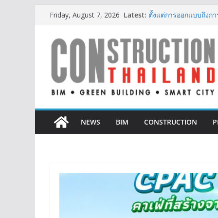
Skip
Latest:
ผู้เชี่ยวชาญด้านวิศว
Friday, August 7, 2026
to
ตั้งแต่การออกแบบถึงก
ออนิกซ์ ฮอสพิทาลิตี้ ก
content
สะดวกยิ่งขึ้น ภายใต้แ
BCT Expo 2026 ชูแนวค
Construction & Mining
เหมืองแร่สู่สังคมคาร์บอน
ลลิล พร็อพเพอร์ตี้ ก้าวสู
สร้างการเติบโตอย่างยั่ง
IHG Hotels & Resorts เ
แห่งแรกในกระบี่
NEWS
BIM
CONSTRUCTION
P