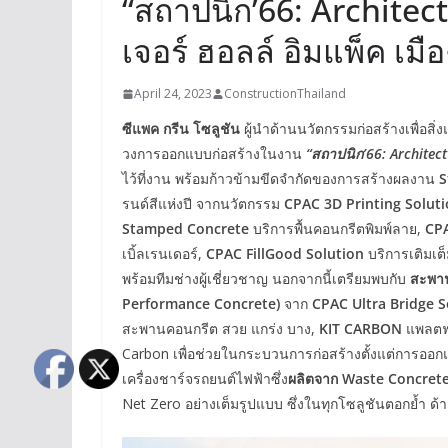
“สถาปนิก’66: Archite
เจอร์ ฮอลล์ อิมแพ็ค เมื
April 24, 2023
ConstructionThailand
ซีแพค กรีน โซลูชัน
ผู้นำด้านนวัตกรรมก่อสร้างเพื่อส
วงการออกแบบก่อสร้างในงาน
“สถาปนิก’66: Architec
ไว้ที่งาน พร้อมก้าวข้ามขีดจำกัดของการสร้างผลงาน
S
รนด์สีแห่งปี จากนวัตกรรม
CPAC
3D Printing Solut
Stamped Concrete
บริการพื้นคอนกรีตพิมพ์ลาย,
CPA
เบิ้ลเรนเดอร์,
CPAC FillGood Solution
บริการเติมเต
พร้อมทีมช่างผู้เชี่ยวชาญ นอกจากนี้เตรียมพบกับ
สะพาน
Performance Concrete)
จาก
CPAC Ultra Bridge 
สะพานคอนกรีต สวย แกร่ง บาง,
KIT CARBON
แพลตฟ
Carbon เพื่อช่วยในกระบวนการก่อสร้างตั้งแต่การออก
เครื่องชาร์จรถยนต์ไฟฟ้าซึ่ง
ผลิตจาก Waste Concret
Net Zero อย่างเต็มรูปแบบ ซึ่งในทุกโซลูชันตอกย้ำ ด