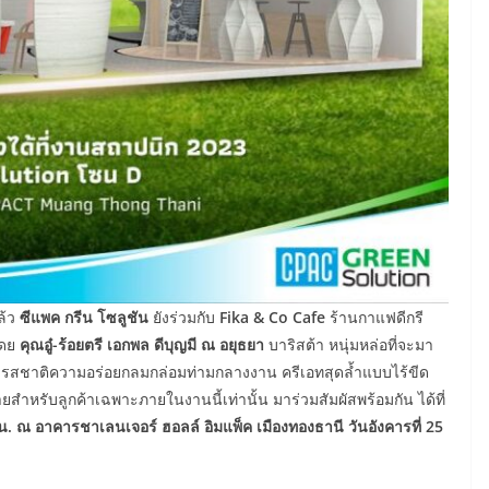
ล้ว
ซีแพค กรีน โซลูชัน
ยังร่วมกับ
Fika & Co Cafe
ร้านกาแฟดีกรี
โดย
คุณอู๋-ร้อยตรี เอกพล ดีบุญมี ณ อยุธยา
บาริสต้า หนุ่มหล่อที่จะมา
ปกับรสชาติความอร่อยกลมกล่อมท่ามกลางงาน ครีเอทสุดล้ำแบบไร้ขีด
ยสำหรับลูกค้าเฉพาะภายในงานนี้เท่านั้น มาร่วมสัมผัสพร้อมกัน ได้ที่
น. ณ อาคารชาเลนเจอร์ ฮอลล์ อิมแพ็ค เมืองทองธานี วันอังคารที่ 25