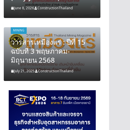
June 8, 2026
ConstructionThailand
June 8, 202
MINING
MINING
วารสารเหมืองแร่ : ปีที่ 15
วารสารเ
ฉบับที่ 3 พฤษภาคม-
ฉบับที
มิถุนายน 2568
มิถุนา
July 21, 2025
ConstructionThailand
July 21, 202