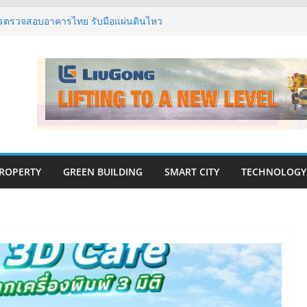
กรรมโครงสร้างเสนอแผนปฏิรูปมาตรฐาน
ารตรวจสอบอาคารไทย รับมือแผ่นดินไหว
รุ๊ป – แกร็บ สร้างประสบการณ์การเดินทางที่
นวคิด “More of What You Love”
ิด “Empowering Net Zero in
” ขับเคลื่อนอุตสาหกรรมก่อสร้างและ
ต่ำอย่างยั่งยืน
่ปีที่ 40 ยึดลูกค้าเป็นศูนย์กลาง เดินหน้า
ยืน
ปิดตัว ฮอลิเดย์ อินน์ เอ็กซ์เพรส อ่าวนาง
ROPERTY
GREEN BUILDING
SMART CITY
TECHNOLOGY
E-BOOK
CONSTRUCTION
THAILAND : VOL.33
(May-Jun 2026)