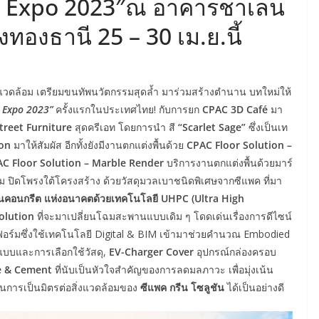
ct Expo 2023″ณ อาคารชาเลน
องทองธานี 25 – 30 เม.ย.นี้
ิ่งแวดล้อม เตรียมขนทัพนวัตกรรมสุดล้ำ มาร่วมสร้างตำนาน บทใหม่ให้
t Expo 2023”
ครั้งแรกในประเทศไทย! กับการยก
CPAC 3D Café
มา
treet Furniture
สุดครีเอท โดยการนำ สี
“Scarlet Sage”
ซึ่งเป็นเท
ion
มาให้สัมผัส อีกทั้งยังมีงานตกแต่งพื้นด้วย
CPAC Floor Solution –
C Floor Solution – Marble Render
บริการงานตกแต่งพื้นด้วยมาร์
็ม ปิดโพรงใต้โครงสร้าง ด้วยวัสดุมวลเบาชนิดพิเศษจากซีแพค ที่มา
คอนกรีต แห่งอนาคตด้วยเทคโนโลยี UHPC (Ultra High
Solution
ที่จะมาเปลี่ยนโฉมสะพานแบบเดิม ๆ โดดเด่นเรื่องการดีไซน์
อร์มซึ่งใช้เทคโนโลยี Digital & BIM เข้ามาช่วยคำนวณ Embodied
แบบและการเลือกใช้วัสดุ,
EV-Charger Cover
อุปกรณ์กล่องครอบ
e & Cement
ที่นับเป็นหัวใจสำคัญของการลดมลภาวะ เพื่อมุ่งเน้น
้านการเป็นมิตรต่อสิ่งแวดล้อมของ
ซีแพค กรีน โซลูชัน
ได้เป็นอย่างดี