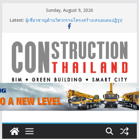
Skip
Sunday, August 9, 2026
to
Latest:
ผู้เชี่ยวชาญด้านวิศวกรรมโครงสร้างเสนอแผนปฏิรูป
content
มาตรฐานตั้งแต่การออกแบบถึงการตรวจสอบอาคารไทย
รับมือแผ่นดินไหว
TITLE เผยรายได้ครึ่งปีแรก’69 มากกว่า 2,000 ล้านบาท
เติบโต 377% ชี้ดีมานด์ภูเก็ตยังแกร่ง
BCT Expo 2026 ชูแนวคิด “Empowering Net Zero in
Construction & Mining” ขับเคลื่อนอุตสาหกรรม
ก่อสร้างและเหมืองแร่สู่สังคมคาร์บอนต่ำอย่างยั่งยืน
ลลิล พร็อพเพอร์ตี้ ก้าวสู่ปีที่ 40 ยึดลูกค้าเป็นศูนย์กลาง
เดินหน้าสร้างการเติบโตอย่างยั่งยืน
IHG Hotels & Resorts เปิดตัว ฮอลิเดย์ อินน์ เอ็กซ์เพรส
อ่าวนางแห่งแรกในกระบี่