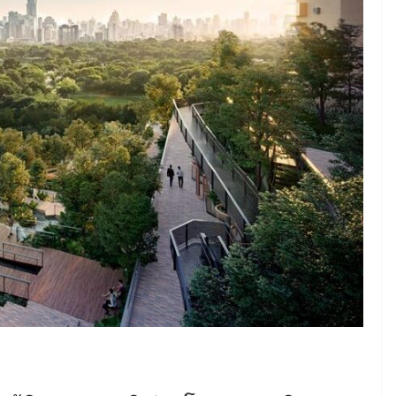
June 8, 2026
ConstructionThailand
MINING
วารสารเหมืองแร่ : ปีที่ 15
ฉบับที่ 3 พฤษภาคม-
มิถุนายน 2568
July 21, 2025
ConstructionThailand