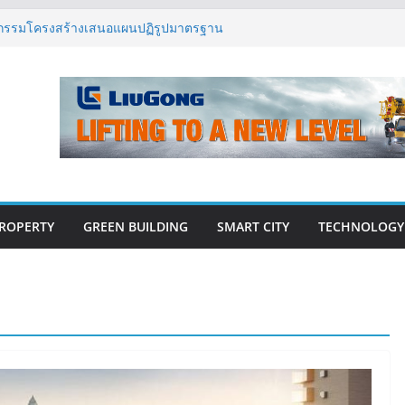
 เปิดตัว ฮอลิเดย์ อินน์ เอ็กซ์เพรส อ่าวนาง
ิศวกรรมโครงสร้างเสนอแผนปฏิรูปมาตรฐาน
ึงการตรวจสอบอาคารไทย รับมือแผ่นดินไหว
งปีแรก’69 มากกว่า 2,000 ล้านบาท เติบโต
ตยังแกร่ง
นวคิด “Empowering Net Zero in
ing” ขับเคลื่อนอุตสาหกรรมก่อสร้างและ
บอนต่ำอย่างยั่งยืน
วสู่ปีที่ 40 ยึดลูกค้าเป็นศูนย์กลาง เดินหน้า
ั่งยืน
ROPERTY
GREEN BUILDING
SMART CITY
TECHNOLOGY
E-BOOK
CONSTRUCTION
THAILAND : VOL.33
(May-Jun 2026)