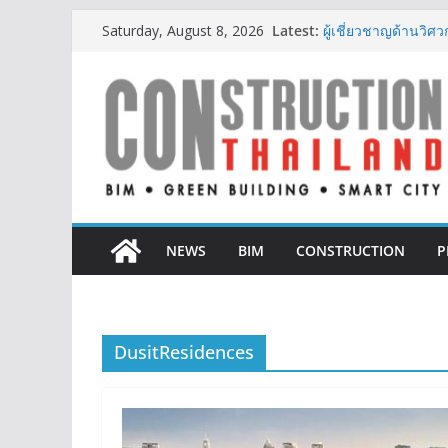
Skip
IHG Hotels & Resorts
Latest:
Saturday, August 8, 2026
to
แห่งแรกในกระบี่
ผู้เชี่ยวชาญด้านว
content
ตั้งแต่การออกแบบถ
TITLE เผยรายได้ครึ่
377% ชี้ดีมานด์ภูเก็
BCT Expo 2026 ชูแ
Construction & Min
เหมืองแร่สู่สังคมคาร์
ลลิล พร็อพเพอร์ตี้ ก้า
สร้างการเติบโตอย่างย
NEWS
BIM
CONSTRUCTION
P
DusitResidences