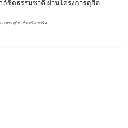
่ใกล้ชิดธรรมชาติ ผ่านโครงการดุสิต
ครงการดุสิต เซ็นทรัล พาร์ค