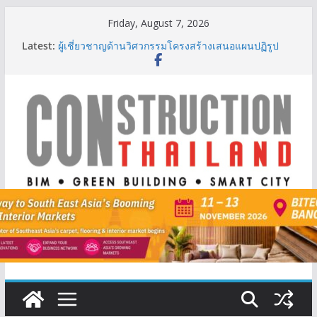
Skip
Friday, August 7, 2026
to
IHG Hotels & Resorts เปิดตัว ฮอลิเดย์ อินน์ เอ็กซ์เพรส
Latest:
อ่าวนางแห่งแรกในกระบี่
content
ผู้เชี่ยวชาญด้านวิศวกรรมโครงสร้างเสนอแผนปฏิรูป
มาตรฐานตั้งแต่การออกแบบถึงการตรวจสอบอาคารไทย
รับมือแผ่นดินไหว
TITLE เผยรายได้ครึ่งปีแรก’69 มากกว่า 2,000 ล้านบาท
เติบโต 377% ชี้ดีมานด์ภูเก็ตยังแกร่ง
BCT Expo 2026 ชูแนวคิด “Empowering Net Zero in
Construction & Mining” ขับเคลื่อนอุตสาหกรรม
ก่อสร้างและเหมืองแร่สู่สังคมคาร์บอนต่ำอย่างยั่งยืน
ลลิล พร็อพเพอร์ตี้ ก้าวสู่ปีที่ 40 ยึดลูกค้าเป็นศูนย์กลาง
เดินหน้าสร้างการเติบโตอย่างยั่งยืน