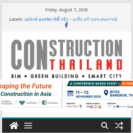
Skip
Friday, August 7, 2026
to
Latest:
ออนิกซ์ ฮอสพิทาลิตี้ กรุ๊ป – แกร็บ สร้างประสบการณ์
content
การเดินทางที่สะดวกยิ่งขึ้น ภายใต้แนวคิด “More of
What You Love”
BCT Expo 2026 ชูแนวคิด “Empowering Net Zero in
Construction & Mining” ขับเคลื่อนอุตสาหกรรม
ก่อสร้างและเหมืองแร่สู่สังคมคาร์บอนต่ำอย่างยั่งยืน
ลลิล พร็อพเพอร์ตี้ ก้าวสู่ปีที่ 40 ยึดลูกค้าเป็นศูนย์กลาง
เดินหน้าสร้างการเติบโตอย่างยั่งยืน
IHG Hotels & Resorts เปิดตัว ฮอลิเดย์ อินน์ เอ็กซ์เพรส
อ่าวนางแห่งแรกในกระบี่
ผู้เชี่ยวชาญด้านวิศวกรรมโครงสร้างเสนอแผนปฏิรูป
มาตรฐานตั้งแต่การออกแบบถึงการตรวจสอบอาคารไทย
รับมือแผ่นดินไหว