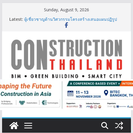
Skip
Sunday, August 9, 2026
to
Latest:
ผู้เชี่ยวชาญด้านวิศวกรรมโครงสร้างเสนอแผนปฏิรูป
content
มาตรฐานตั้งแต่การออกแบบถึงการตรวจสอบอาคารไทย
รับมือแผ่นดินไหว
TITLE เผยรายได้ครึ่งปีแรก’69 มากกว่า 2,000 ล้านบาท
เติบโต 377% ชี้ดีมานด์ภูเก็ตยังแกร่ง
BCT Expo 2026 ชูแนวคิด “Empowering Net Zero in
Construction & Mining” ขับเคลื่อนอุตสาหกรรม
ก่อสร้างและเหมืองแร่สู่สังคมคาร์บอนต่ำอย่างยั่งยืน
ลลิล พร็อพเพอร์ตี้ ก้าวสู่ปีที่ 40 ยึดลูกค้าเป็นศูนย์กลาง
เดินหน้าสร้างการเติบโตอย่างยั่งยืน
IHG Hotels & Resorts เปิดตัว ฮอลิเดย์ อินน์ เอ็กซ์เพรส
อ่าวนางแห่งแรกในกระบี่