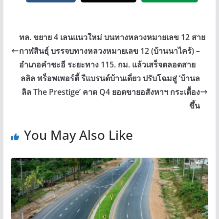
ทล. ขยาย 4 เลนแนวใหม่ บนทางหลวงหมายเลข 12 สาย
กาฬสินธุ์ บรรจบทางหลวงหมายเลข 12 (บ้านนาไคร้) –
อำเภอคำชะอี ระยะทาง 115. กม. แล้วเสร็จตลอดสาย
ลลิล พร็อพเพอร์ตี้ รีแบรนด์บ้านเดี่ยว ปรับโฉมสู่ ‘บ้านล
ลิล The Prestige’ คาด Q4 ยอดขายอสังหาฯ กระเตื้อง
ขึ้น
You May Also Like