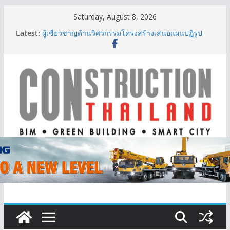
Skip
Saturday, August 8, 2026
to
Latest:
ผู้เชี่ยวชาญด้านวิศวกรรมโครงสร้างเสนอแผนปฏิรูป
content
มาตรฐานตั้งแต่การออกแบบถึงการตรวจสอบอาคารไทย
รับมือแผ่นดินไหว
TITLE เผยรายได้ครึ่งปีแรก’69 มากกว่า 2,000 ล้านบาท
เติบโต 377% ชี้ดีมานด์ภูเก็ตยังแกร่ง
BCT Expo 2026 ชูแนวคิด “Empowering Net Zero in
Construction & Mining” ขับเคลื่อนอุตสาหกรรม
ก่อสร้างและเหมืองแร่สู่สังคมคาร์บอนต่ำอย่างยั่งยืน
ลลิล พร็อพเพอร์ตี้ ก้าวสู่ปีที่ 40 ยึดลูกค้าเป็นศูนย์กลาง
เดินหน้าสร้างการเติบโตอย่างยั่งยืน
IHG Hotels & Resorts เปิดตัว ฮอลิเดย์ อินน์ เอ็กซ์เพรส
อ่าวนางแห่งแรกในกระบี่