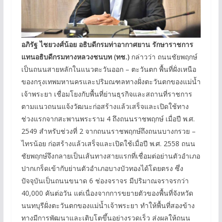
อภิรัฐ ไชยวงศ์น้อย อธิบดีกรมท่าอากาศยาน รักษาราชการ
แทนอธิบดีกรมทางหลวงชนบท (ทช.)
กล่าวว่า ถนนชัยพฤกษ์
เป็นถนนสายหลักในแนวตะวันออก – ตะวันตก พื้นที่ฝั่งเหนือ
ของกรุงเทพมหานครและปริมณฑลทางฝั่งตะวันตกของแม่น้ำ
เจ้าพระยา เชื่อมโยงกับพื้นที่ย่านธุรกิจและสถานที่ราชการ
ตามแนวถนนแจ้งวัฒนะก่อสร้างแล้วเสร็จและเปิดใช้ทาง
ช่วงแรกจากสะพานพระราม 4 ถึงถนนราชพฤกษ์ เมื่อปี พ.ศ.
2549 สำหรับช่วงที่ 2 จากถนนราชพฤกษ์ถึงถนนบางกรวย –
ไทรน้อย ก่อสร้างแล้วเสร็จและเปิดใช้เมื่อปี พ.ศ. 2558 ถนน
ชัยพฤกษ์จึงกลายเป็นเส้นทางสายแรกที่เชื่อมต่อย่านตัวอำเภอ
ปากเกร็ดเข้ากับย่านตัวอำเภอบางบัวทองได้โดยตรง ซึ่ง
ปัจจุบันเป็นถนนขนาด 6 ช่องจราจร มีปริมาณจราจรกว่า
40,000 คันต่อวัน แต่เนื่องจากการขยายตัวของพื้นที่จังหวัด
นนทบุรีฝั่งตะวันตกของแม่น้ำเจ้าพระยา ทำให้พื้นที่สองข้าง
ทางมีการพัฒนาและเติบโตขึ้นอย่างรวดเร็ว ส่งผลให้ถนน