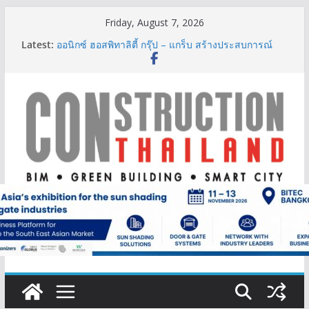
Skip
Friday, August 7, 2026
to
Latest:
ออนิกซ์ ฮอสพิทาลิตี้ กรุ๊ป – แกร็บ สร้างประสบการณ์
content
การเดินทางที่สะดวกยิ่งขึ้น ภายใต้แนวคิด “More of
What You Love”
BCT Expo 2026 ชูแนวคิด “Empowering Net Zero in
Construction & Mining” ขับเคลื่อนอุตสาหกรรม
ก่อสร้างและเหมืองแร่สู่สังคมคาร์บอนต่ำอย่างยั่งยืน
ลลิล พร็อพเพอร์ตี้ ก้าวสู่ปีที่ 40 ยึดลูกค้าเป็นศูนย์กลาง
เดินหน้าสร้างการเติบโตอย่างยั่งยืน
IHG Hotels & Resorts เปิดตัว ฮอลิเดย์ อินน์ เอ็กซ์เพรส
อ่าวนางแห่งแรกในกระบี่
ผู้เชี่ยวชาญด้านวิศวกรรมโครงสร้างเสนอแผนปฏิรูป
มาตรฐานตั้งแต่การออกแบบถึงการตรวจสอบอาคารไทย
รับมือแผ่นดินไหว