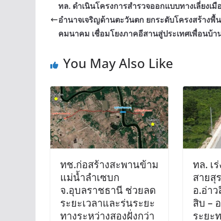
ทล. ดำเนินโครงการสำรวจออกแบบทางเลี่ยงเมื
อำนาจเจริญด้านตะวันตก ยกระดับโครงสร้างพื้
คมนาคม เชื่อมโยงภาคอีสานสู่ประเทศเพื่อนบ้า
You May Also Like
ทช.ก่อสร้างสะพานข้าม
ทล. เ
แม่น้ำลำเซบก
สายสุร
จ.อุบลราชธานี ช่วยลด
อ.อ่าว
ระยะเวลาและร่นระยะ
สิบ – 
ทางระหว่างสองฝั่งกว่า
ระยะท