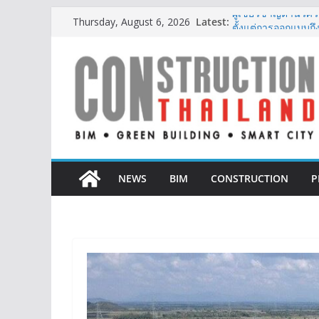
Skip
Latest:
ผู้เชี่ยวชาญด้านว
Thursday, August 6, 2026
to
ตั้งแต่การออกแบบถ
ออนิกซ์ ฮอสพิทาลิตี
content
สะดวกยิ่งขึ้น ภายใ
BCT Expo 2026 ชูแ
Construction & Min
เหมืองแร่สู่สังคมคาร
ลลิล พร็อพเพอร์ตี้ ก้
สร้างการเติบโตอย่าง
IHG Hotels & Resort
แห่งแรกในกระบี่
NEWS
BIM
CONSTRUCTION
P