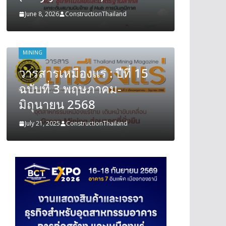
June 8, 2026
ConstructionThailand
June 8, 202
MINING
MINING
วารสารเหมืองแร่ : ปีที่ 15
วารสารเ
ฉบับที่ 3 พฤษภาคม-
ฉบับที
มิถุนายน 2568
มิถุนา
July 21, 2025
ConstructionThailand
July 21, 202