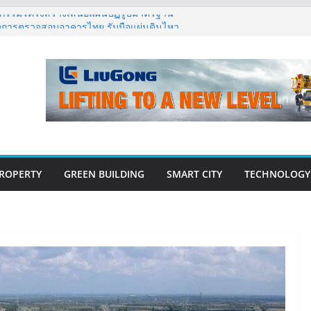
ิศวกรรมโครงสร้างเสนอแผนปฏิรูปมาตรฐาน
ึงการตรวจสอบอาคารไทย รับมือแผ่นดินไหว
้ กรุ๊ป – แกร็บ สร้างประสบการณ์การเดินทางที่
ต้แนวคิด “More of What You Love”
นวคิด “Empowering Net Zero in
ing” ขับเคลื่อนอุตสาหกรรมก่อสร้างและ
์บอนต่ำอย่างยั่งยืน
าวสู่ปีที่ 40 ยึดลูกค้าเป็นศูนย์กลาง เดินหน้า
ยั่งยืน
s เปิดตัว ฮอลิเดย์ อินน์ เอ็กซ์เพรส อ่าวนาง
ROPERTY
GREEN BUILDING
SMART CITY
TECHNOLOGY
E-BOOK
CONSTRUCTION
THAILAND : VOL.33
(May-Jun 2026)