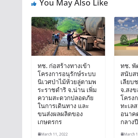
You May Also Like
ทช. ก่อสร้างทางเข้า
ทช. พ
โครงการอนุรักษ์ระบบ
สนับสน
นิเวศป่าไม้ห้วยลู่ตามพ
เลียบช
ระราชดำริ จ.น่าน เพิ่ม
จ.สงข
ความสะดวกปลอดภัย
โครงก
ในการเดินทาง และ
ทะเล
ขนส่งผลผลิตของ
อนาคต
เกษตรกร
กลางปี
March 11, 2022
March 1