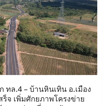
June 8, 2026
ConstructionThailand
MINING
วารสารเหมืองแร่ : ปีที่ 15
ฉบับที่ 3 พฤษภาคม-
มิถุนายน 2568
July 21, 2025
ConstructionThailand
ล.4 – บ้านหินเทิน อ.เมือง
เสร็จ เพิ่มศักยภาพโครงข่าย