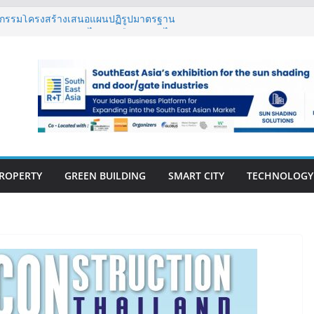
ิศวกรรมโครงสร้างเสนอแผนปฏิรูปมาตรฐาน
ึงการตรวจสอบอาคารไทย รับมือแผ่นดินไหว
้ กรุ๊ป – แกร็บ สร้างประสบการณ์การเดินทางที่
ต้แนวคิด “More of What You Love”
นวคิด “Empowering Net Zero in
ing” ขับเคลื่อนอุตสาหกรรมก่อสร้างและ
์บอนต่ำอย่างยั่งยืน
าวสู่ปีที่ 40 ยึดลูกค้าเป็นศูนย์กลาง เดินหน้า
ยั่งยืน
s เปิดตัว ฮอลิเดย์ อินน์ เอ็กซ์เพรส อ่าวนาง
ROPERTY
GREEN BUILDING
SMART CITY
TECHNOLOGY
E-BOOK
CONSTRUCTION
THAILAND : VOL.33
(May-Jun 2026)