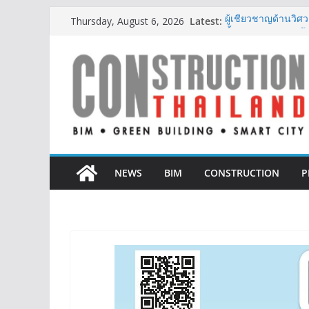
Skip
Latest:
ผู้เชี่ยวชาญด้านว
Thursday, August 6, 2026
to
ตั้งแต่การออกแบบถ
ออนิกซ์ ฮอสพิทาลิตี
content
สะดวกยิ่งขึ้น ภายใ
BCT Expo 2026 ชูแ
Construction & Min
เหมืองแร่สู่สังคมคาร
ลลิล พร็อพเพอร์ตี้ ก้
สร้างการเติบโตอย่าง
IHG Hotels & Resort
แห่งแรกในกระบี่
NEWS
BIM
CONSTRUCTION
P