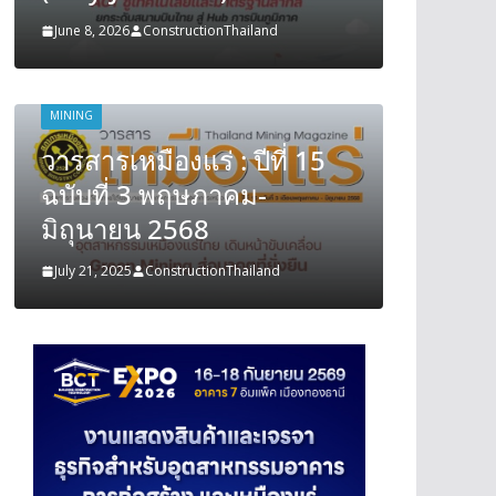
June 8, 2026
ConstructionThailand
June 8, 202
MINING
MINING
วารสารเหมืองแร่ : ปีที่ 15
วารสารเ
ฉบับที่ 3 พฤษภาคม-
ฉบับที
มิถุนายน 2568
มิถุนา
July 21, 2025
ConstructionThailand
July 21, 202