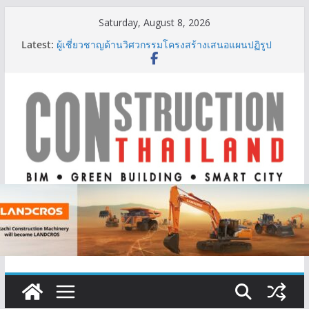
Skip
Saturday, August 8, 2026
to
Latest:
ผู้เชี่ยวชาญด้านวิศวกรรมโครงสร้างเสนอแผนปฏิรูป
content
มาตรฐานตั้งแต่การออกแบบถึงการตรวจสอบอาคารไทย
รับมือแผ่นดินไหว
TITLE เผยรายได้ครึ่งปีแรก’69 มากกว่า 2,000 ล้านบาท
เติบโต 377% ชี้ดีมานด์ภูเก็ตยังแกร่ง
BCT Expo 2026 ชูแนวคิด “Empowering Net Zero in
Construction & Mining” ขับเคลื่อนอุตสาหกรรม
ก่อสร้างและเหมืองแร่สู่สังคมคาร์บอนต่ำอย่างยั่งยืน
ลลิล พร็อพเพอร์ตี้ ก้าวสู่ปีที่ 40 ยึดลูกค้าเป็นศูนย์กลาง
เดินหน้าสร้างการเติบโตอย่างยั่งยืน
IHG Hotels & Resorts เปิดตัว ฮอลิเดย์ อินน์ เอ็กซ์เพรส
อ่าวนางแห่งแรกในกระบี่