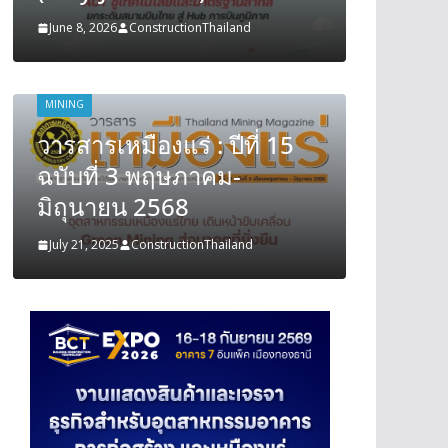
June 8, 2026
ConstructionThailand
June 8, 202
MINING
MINING
วารสารเหมืองแร่ : ปีที่ 15
วารสารเ
ฉบับที่ 3 พฤษภาคม-
ฉบับที
มิถุนายน 2568
มิถุนา
July 21, 2025
ConstructionThailand
July 21, 202