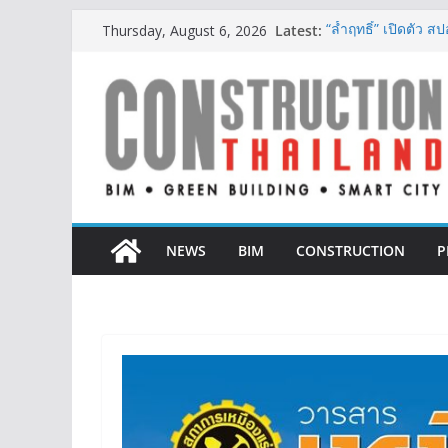
Skip
Latest:
“ล้ำฤทธิ์” เปิดตัว
Thursday, August 6, 2026
to
รับเมกะเทรนด์ Wel
เดอะ สแตรนด์ ทองห
content
Friendly ตอบโจทย์คร
IHG Hotels & Resort
แห่งแรกในกระบี่
ผู้เชี่ยวชาญด้านว
ตั้งแต่การออกแบบถ
ออนิกซ์ ฮอสพิทาลิตี
สะดวกยิ่งขึ้น ภายใ
NEWS
BIM
CONSTRUCTION
P