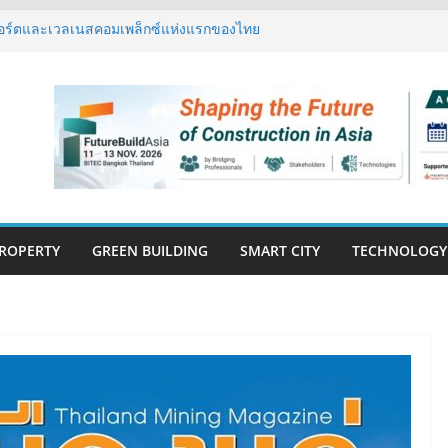
 สปอร์ตและเวลเนสคอมเพล็กซ์แห่งแรกของไทย
lness Economy
ล่อ ขยายประสบการณ์การใช้ชีวิตแบบ Pet-
อบครัวยุคใหม่ที่มีสัตว์เลี้ยงเป็นสมาชิก
s เปิดตัว ฮอลิเดย์ อินน์ เอ็กซ์เพรส อ่าวนาง
ิศวกรรมโครงสร้างเสนอแผนปฏิรูปมาตรฐาน
ึงการตรวจสอบอาคารไทย รับมือแผ่นดินไหว
้ กรุ๊ป – แกร็บ สร้างประสบการณ์การเดินทางที่
ต้แนวคิด “More of What You Love”
ROPERTY
GREEN BUILDING
SMART CITY
TECHNOLOGY
E-BOOK
CONSTRUCTION
THAILAND : VOL.33
(May-Jun 2026)