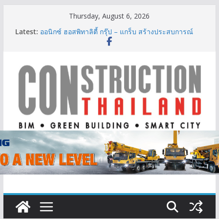
Skip
Thursday, August 6, 2026
ผู้เชี่ยวชาญด้านวิศวกรรมโครงสร้างเสนอแผนปฏิรูป
to
Latest:
มาตรฐานตั้งแต่การออกแบบถึงการตรวจสอบอาคารไทย
content
รับมือแผ่นดินไหว
ออนิกซ์ ฮอสพิทาลิตี้ กรุ๊ป – แกร็บ สร้างประสบการณ์
การเดินทางที่สะดวกยิ่งขึ้น ภายใต้แนวคิด “More of
What You Love”
BCT Expo 2026 ชูแนวคิด “Empowering Net Zero in
Construction & Mining” ขับเคลื่อนอุตสาหกรรม
ก่อสร้างและเหมืองแร่สู่สังคมคาร์บอนต่ำอย่างยั่งยืน
ลลิล พร็อพเพอร์ตี้ ก้าวสู่ปีที่ 40 ยึดลูกค้าเป็นศูนย์กลาง
เดินหน้าสร้างการเติบโตอย่างยั่งยืน
IHG Hotels & Resorts เปิดตัว ฮอลิเดย์ อินน์ เอ็กซ์เพรส
อ่าวนางแห่งแรกในกระบี่